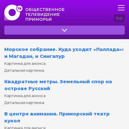
5:41
Морское собрание. Куда уходит «Паллада»:
и Магадан, и Cингапур
Картинка для анонса:
Детальная картинка:
Квадратные метры. Земельный спор на
острове Русский
Картинка для анонса:
Детальная картинка:
В центре внимания. Приморский театр
кукол
Картинка для анонса: