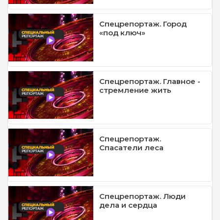
Спецрепортаж. Город
«под ключ»
Спецрепортаж. Главное -
стремление жить
Спецрепортаж.
Спасатели леса
Спецрепортаж. Люди
дела и сердца