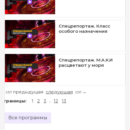
Спецрепортаж. Класс
особого назначения
Спецрепортаж. М.А.К.И
расцветают у моря
предыдущая
следующая
←
→
ctrl
ctrl
Страницы:
1
2
3
...
12
13
Все программы