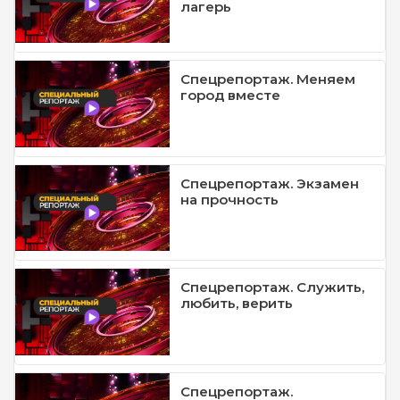
лагерь
Спецрепортаж. Меняем
город вместе
Спецрепортаж. Экзамен
на прочность
Спецрепортаж. Служить,
любить, верить
Спецрепортаж.