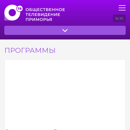
14:10
ПРОГРАММЫ