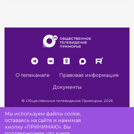
О телеканале
Правовая информация
Документы
© Общественное телевидение Приморья, 2026
Мы используем файлы cookie,
оставаясь на сайте и нажимая
Разработка сайта -
Vladweb
кнопку «ПРИНИМАЮ». Вы
подтверждаете, что даете