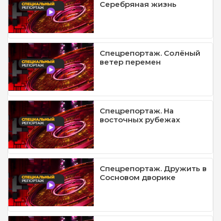
Серебряная жизнь
Спецрепортаж. Солёный
ветер перемен
Спецрепортаж. На
восточных рубежах
Спецрепортаж. Дружить в
Сосновом дворике