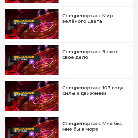
Спецрепортаж. Мир
зелёного цвета
Спецрепортаж. Знают
своё дело
Спецрепортаж. 103 года
силы в движении
Спецрепортаж. Мне бы,
мне бы в море