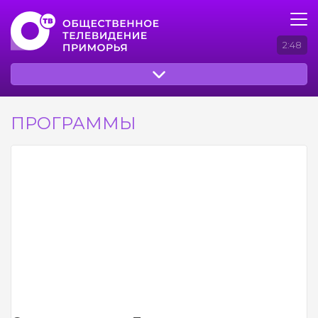
2:48
ПРОГРАММЫ