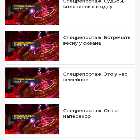
Спецрепортаж. Судьбы,
сплетённые в одну
Спецрепортаж. Встречать
весну у океана
Спецрепортаж. Это у нас
семейное
Спецрепортаж. Огню
наперекор