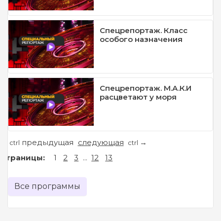
Спецрепортаж. Класс
особого назначения
Спецрепортаж. М.А.К.И
расцветают у моря
предыдущая
следующая
←
→
ctrl
ctrl
Страницы:
1
2
3
...
12
13
Все программы