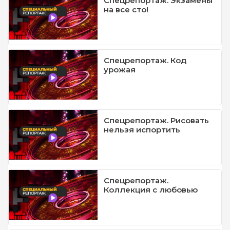
Спецрепортаж. Экзамены
на все сто!
Спецрепортаж. Код
урожая
Спецрепортаж. Рисовать
нельзя испортить
Спецрепортаж.
Коллекция с любовью