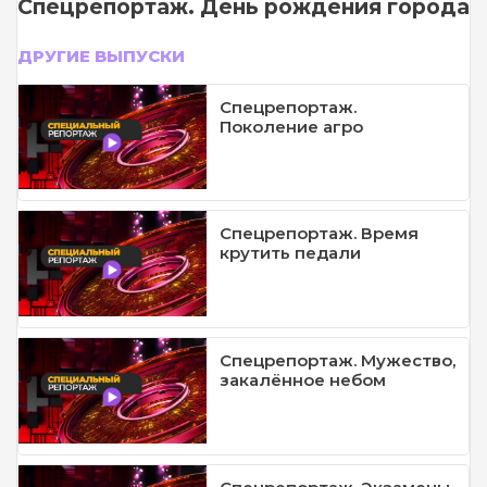
Спецрепортаж. День рождения города
ДРУГИЕ ВЫПУСКИ
Спецрепортаж.
Поколение агро
Спецрепортаж. Время
крутить педали
Спецрепортаж. Мужество,
закалённое небом