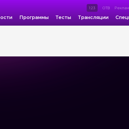
1:23
ОТВ
Рекла
ости
Программы
Тесты
Трансляции
Спец