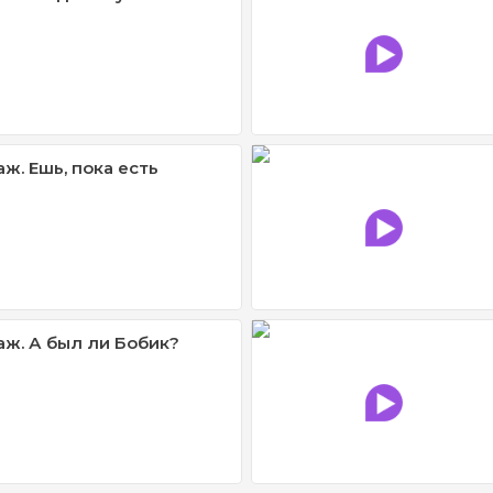
ж. Ешь, пока есть
ж. А был ли Бобик?