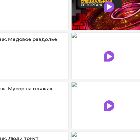
аж. Медовое раздолье
ж. Мусор на пляжах
ж. Люди тонут