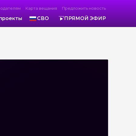
модателям
Карта вещания
Предложить новость
проекты
СВО
ПРЯМОЙ ЭФИР