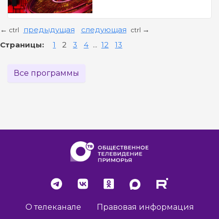
предыдущая
следующая
←
→
ctrl
ctrl
Страницы:
1
2
3
4
...
12
13
Все программы
О телеканале
Правовая информация