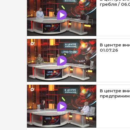
гребля / 06.
В центре вни
01.07.26
В центре вн
предпринима