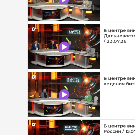
В центре вн
Дальневост
/ 23.07.26
В центре вн
ведения бизн
В центре вн
России / 15.0