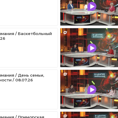
имания / Баскетбольный
.26
имания / День семьи,
ости / 08.07.26
имания / Приморская