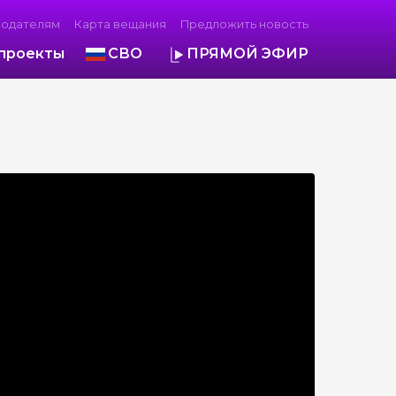
модателям
Карта вещания
Предложить новость
проекты
СВО
ПРЯМОЙ ЭФИР