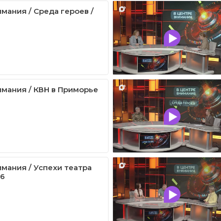
мания / Среда героев /
имания / КВН в Приморье
имания / Успехи театра
26