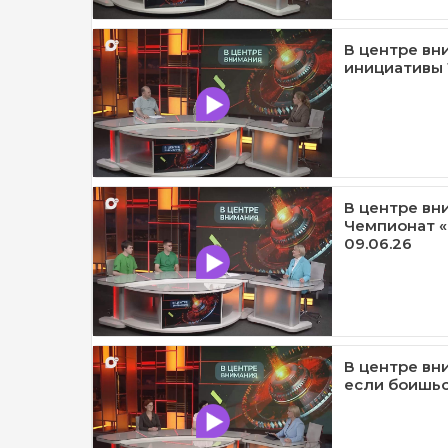
В центре вн
инициативы Т
В центре вн
Чемпионат 
09.06.26
В центре вни
если боишься