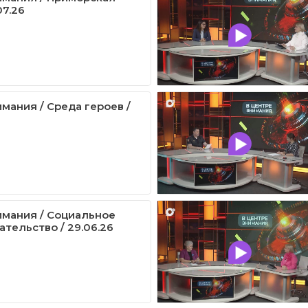
07.26
мания / Среда героев /
имания / Социальное
тельство / 29.06.26