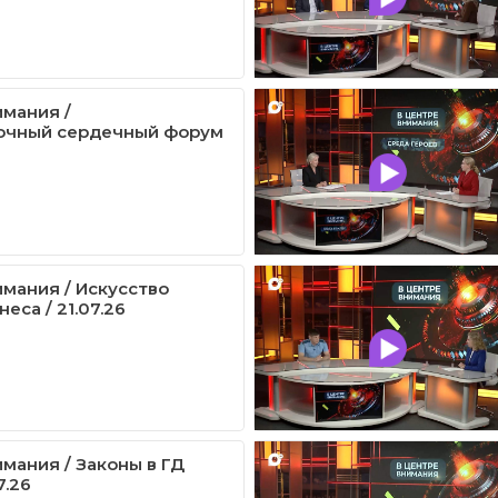
имания /
очный сердечный форум
имания / Искусство
еса / 21.07.26
имания / Законы в ГД
7.26