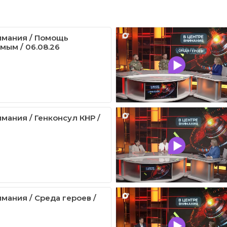
имания / Помощь
мым / 06.08.26
мания / Генконсул КНР /
мания / Среда героев /