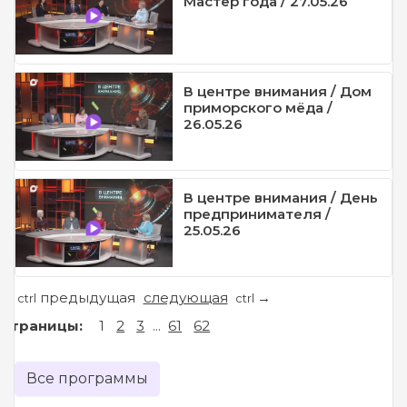
Мастер года / 27.05.26
В центре внимания / Дом
приморского мёда /
26.05.26
В центре внимания / День
предпринимателя /
25.05.26
предыдущая
следующая
←
→
ctrl
ctrl
Страницы:
1
2
3
...
61
62
Все программы