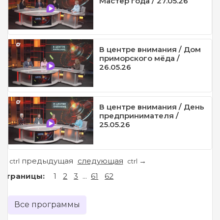
Мастер года / 27.05.26
В центре внимания / Дом
приморского мёда /
26.05.26
В центре внимания / День
предпринимателя /
25.05.26
предыдущая
следующая
←
→
ctrl
ctrl
Страницы:
1
2
3
...
61
62
Все программы