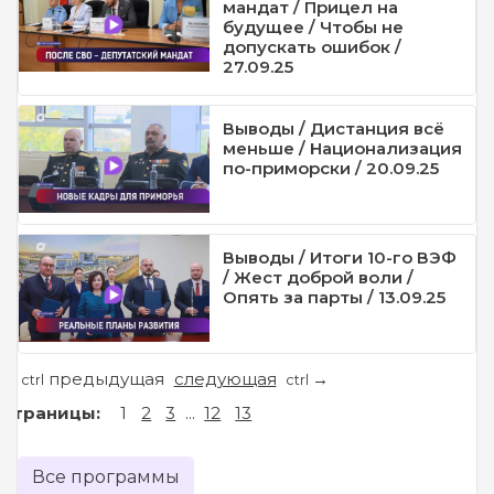
мандат / Прицел на
будущее / Чтобы не
допускать ошибок /
27.09.25
Выводы / Дистанция всё
меньше / Национализация
по-приморски / 20.09.25
Выводы / Итоги 10-го ВЭФ
/ Жест доброй воли /
Опять за парты / 13.09.25
предыдущая
следующая
←
→
ctrl
ctrl
Страницы:
1
2
3
...
12
13
Все программы