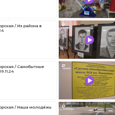
рская / Из района в
.24
орская / Самобытные
9.11.24
орская / Наша молодёжь