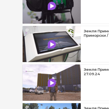
Земля Примо
Приморски / 
Земля Примо
27.09.24
Земля Примо