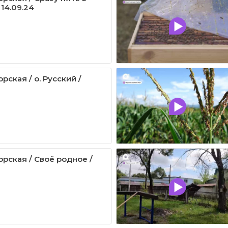
 14.09.24
ская / о. Русский /
рская / Своё родное /