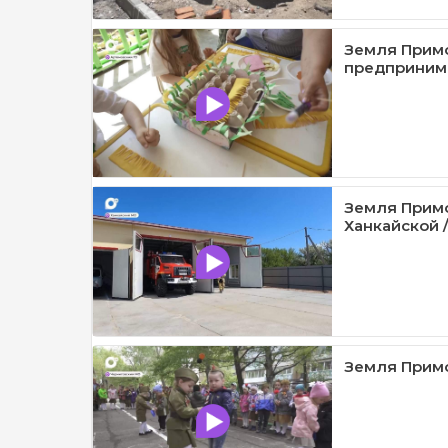
Земля Примо
предпринима
Земля Примо
Ханкайской /
Земля Примор