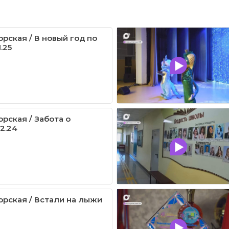
рская / В новый год по
1.25
рская / Забота о
12.24
рская / Встали на лыжи