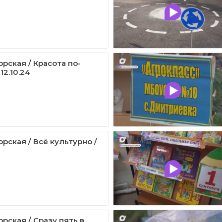
рская / Красота по-
12.10.24
рская / Всё культурно /
рская / Сразу пять в