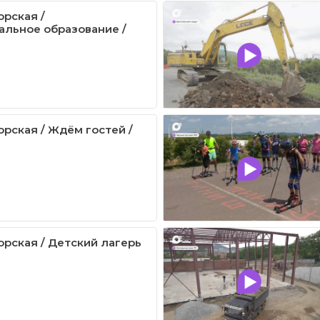
рская /
льное образование /
рская / Ждём гостей /
рская / Детский лагерь