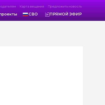
модателям
Карта вещания
Предложить новость
проекты
СВО
ПРЯМОЙ ЭФИР