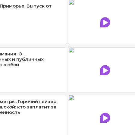
Приморье. Выпуск от
имания. О
нных и публичных
в любви
метры. Горячий гейзер
ьской: кто заплатит за
венность