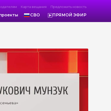
модателям
Карта вещания
Предложить новость
проекты
СВО
ПРЯМОЙ ЭФИР