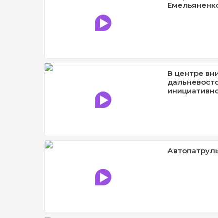
Емельяненк
В центре вн
дальневост
инициативн
Автопатруль