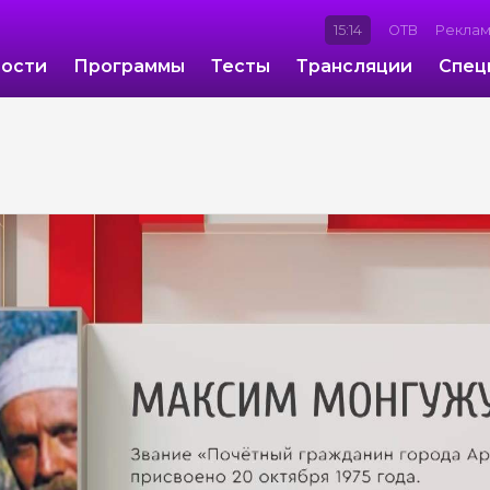
15:14
ОТВ
Рекла
ости
Программы
Тесты
Трансляции
Спец