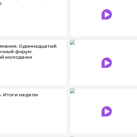
о
имания. Одиннадцатый
очный форум
ой молодежи
. Итоги недели