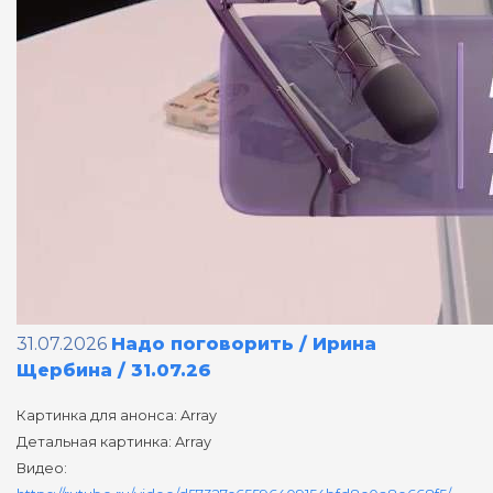
31.07.2026
Надо поговорить / Ирина
Щербина / 31.07.26
Картинка для анонса: Array
Детальная картинка: Array
Видео: