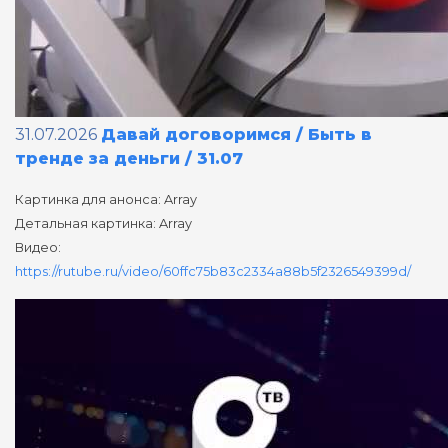
31.07.2026
Давай договоримся / Быть в
тренде за деньги / 31.07
Картинка для анонса: Array
Детальная картинка: Array
Видео:
https://rutube.ru/video/60ffc75b83c2334a88b5f2326549399d/