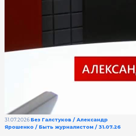
31.07.2026
Без Галстуков / Александр
Ярошенко / Быть журналистом / 31.07.26