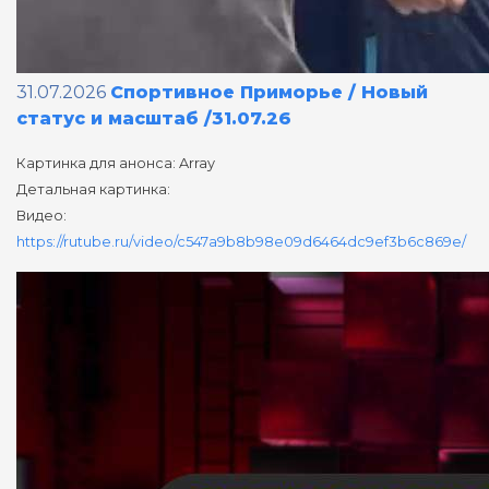
31.07.2026
Спортивное Приморье / Новый
статус и масштаб /31.07.26
Картинка для анонса: Array
Детальная картинка:
Видео:
https://rutube.ru/video/c547a9b8b98e09d6464dc9ef3b6c869e/