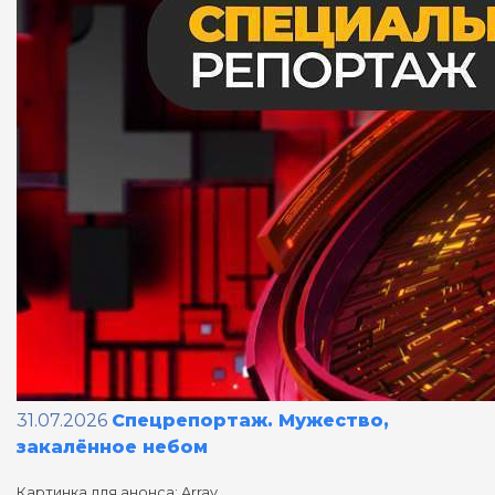
31.07.2026
Спецрепортаж. Мужество,
закалённое небом
Картинка для анонса: Array