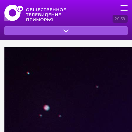
20:39