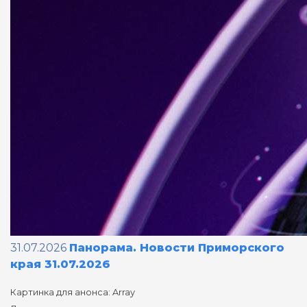
31.07.2026
Панорама. Новости Приморского
края 31.07.2026
Картинка для анонса: Array