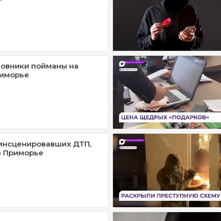
овники пойманы на
риморье
инсценировавших ДТП,
в Приморье