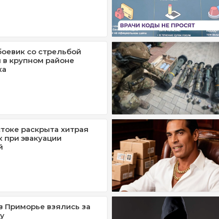
оевик со стрельбой
 в крупном районе
ка
токе раскрыта хитрая
к при эвакуации
й
 Приморье взялись за
у