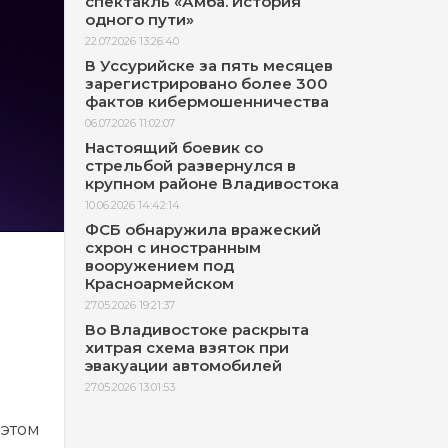
спектакль «Амба. История
одного пути»
22.07.2026 13:26:40
В Уссурийске за пять месяцев
зарегистрировано более 300
фактов кибермошенничества
06.07.2026 11:02:07
Настоящий боевик со
стрельбой развернулся в
крупном районе Владивостока
10.06.2026 14:42:14
ФСБ обнаружила вражеский
схрон с иностранным
вооружением под
Красноармейском
27.05.2026 19:21:37
Во Владивостоке раскрыта
хитрая схема взяток при
эвакуации автомобилей
27.05.2026 13:01:53
 этом