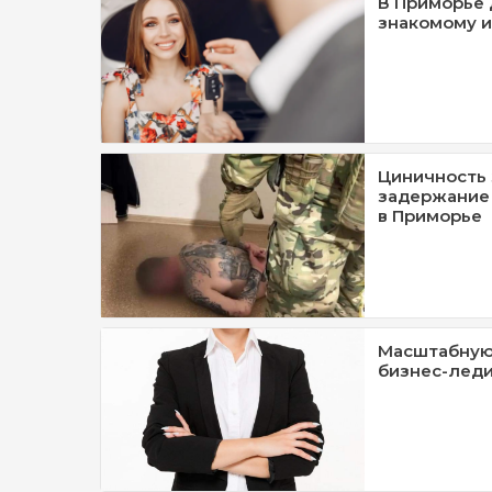
В Приморье 
знакомому и
Циничность 
задержание
в Приморье
Масштабную
бизнес-леди