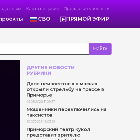
модателям
Карта вещания
Предложить новость
проекты
СВО
ПРЯМОЙ ЭФИР
Найти
ДРУГИЕ НОВОСТИ
РУБРИКИ
Двое неизвестных в масках
открыли стрельбу на трассе в
Приморье
03.08.2026 11:09:37
Мошенники переключились на
таксистов
30.07.2026 16:03:35
Приморский театр кукол
представит зрителю