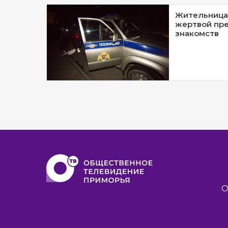
Жительница
жертвой пре
знакомств
О