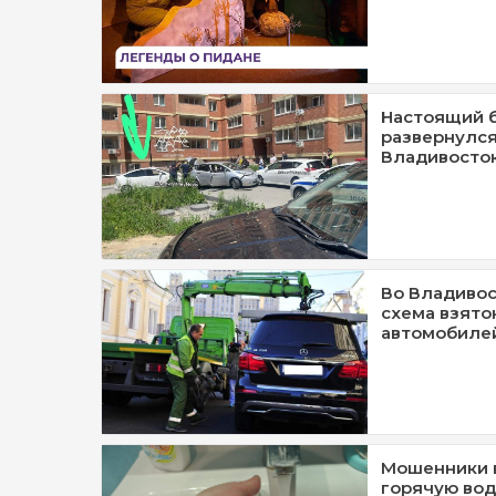
Настоящий б
развернулся
Владивосто
Во Владивос
схема взято
автомобиле
Мошенники в
горячую вод