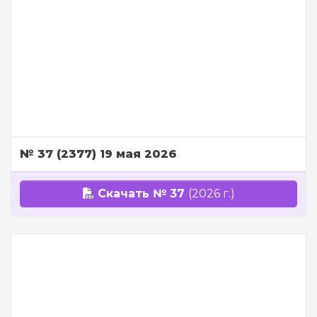
№ 37 (2377) 19 мая 2026
Скачать № 37
(2026 г.)