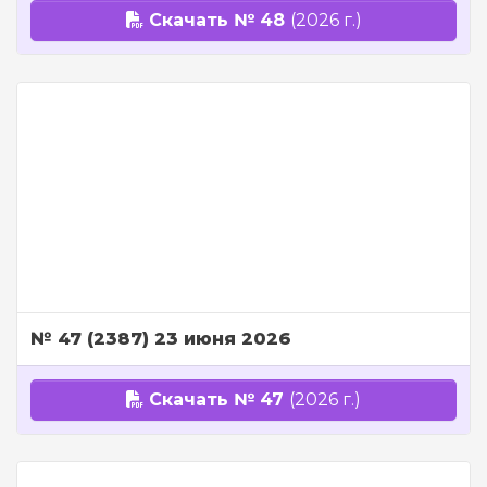
Скачать № 48
(2026 г.)
№ 47 (2387) 23 июня 2026
Скачать № 47
(2026 г.)