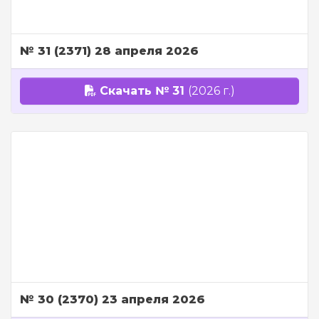
№ 31 (2371) 28 апреля 2026
Скачать № 31
(2026 г.)
№ 30 (2370) 23 апреля 2026