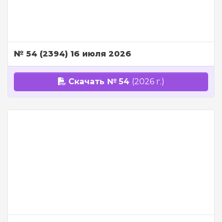
№ 54 (2394) 16 июля 2026
Скачать № 54
(2026 г.)