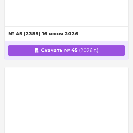
№ 45 (2385) 16 июня 2026
Скачать № 45
(2026 г.)