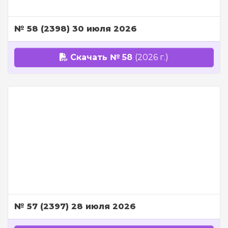
№ 58 (2398) 30 июля 2026
Скачать № 58
(2026 г.)
№ 57 (2397) 28 июля 2026