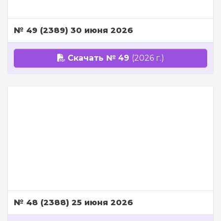
№ 49 (2389) 30 июня 2026
Скачать № 49
(2026 г.)
№ 48 (2388) 25 июня 2026