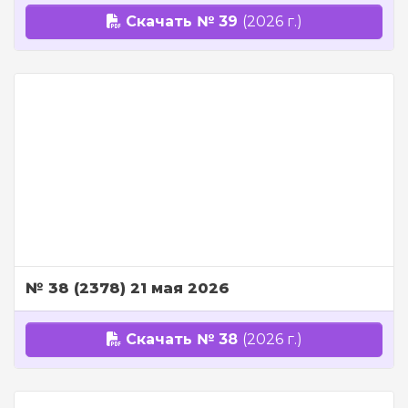
Скачать № 39
(2026 г.)
№ 38 (2378) 21 мая 2026
Скачать № 38
(2026 г.)