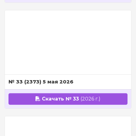
№ 33 (2373) 5 мая 2026
Скачать № 33
(2026 г.)