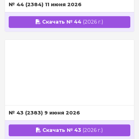
№ 44 (2384) 11 июня 2026
Скачать № 44
(2026 г.)
№ 43 (2383) 9 июня 2026
Скачать № 43
(2026 г.)