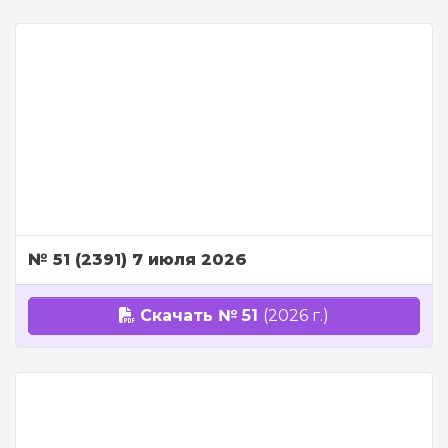
№ 51 (2391) 7 июля 2026
Скачать № 51
(2026 г.)