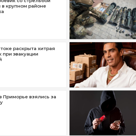
оевик со стрельбой
 в крупном районе
ка
токе раскрыта хитрая
к при эвакуации
й
 Приморье взялись за
у