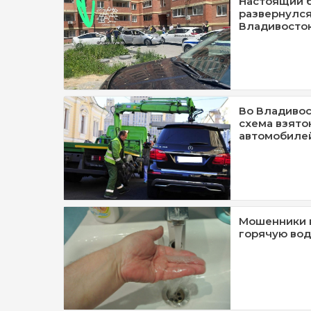
Настоящий б
развернулся
Владивосто
Во Владивос
схема взято
автомобиле
Мошенники в
горячую вод