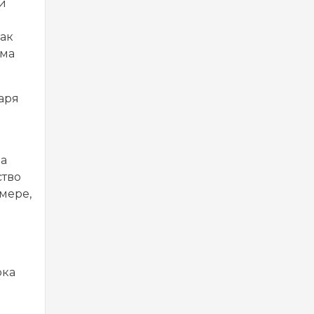
и
как
мма
аря
ча
ство
мере,
ока