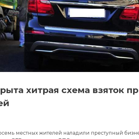
рыта хитрая схема взяток п
ей
осемь местных жителей наладили преступный бизне