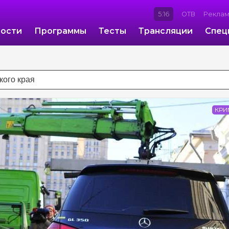
5:16
ОТВ
Рекла
ости
Программы
Тесты
Трансляции
Спец
КРИ