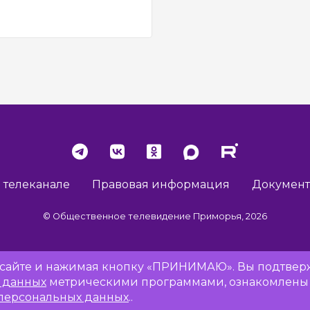
 телеканале
Правовая информация
Докумен
© Общественное телевидение Приморья, 2026
Разработка сайта -
Vladweb
а сайте и нажимая кнопку «ПРИНИМАЮ». Вы подтверж
х данных
метрическими программами, ознакомлены
персональных данных
..