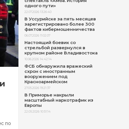
спектакль «Амба. История
одного пути»
22.07.2026 13:26:40
В Уссурийске за пять месяцев
зарегистрировано более 300
фактов кибермошенничества
06.07.2026 11:02:07
Настоящий боевик со
стрельбой развернулся в
крупном районе Владивостока
10.06.2026 14:42:14
ФСБ обнаружила вражеский
схрон с иностранным
вооружением под
ри
Красноармейском
27.05.2026 19:21:37
В Приморье накрыли
масштабный наркотрафик из
Европы
22.05.2026 10:51:14
с по