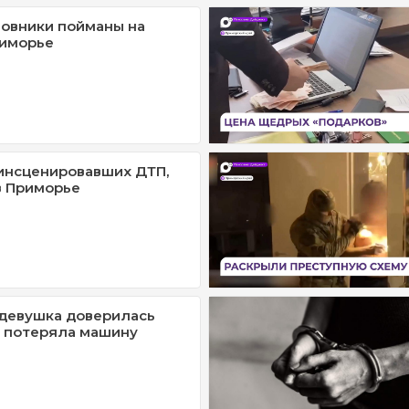
овники пойманы на
риморье
инсценировавших ДТП,
в Приморье
девушка доверилась
 потеряла машину