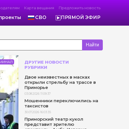
модателям
Карта вещания
Предложить новость
проекты
СВО
ПРЯМОЙ ЭФИР
Найти
ДРУГИЕ НОВОСТИ
МИНАЛ
РУБРИКИ
Двое неизвестных в масках
открыли стрельбу на трассе в
Приморье
03.08.2026 11:09:37
Мошенники переключились на
таксистов
30.07.2026 16:03:35
Приморский театр кукол
представит зрителю