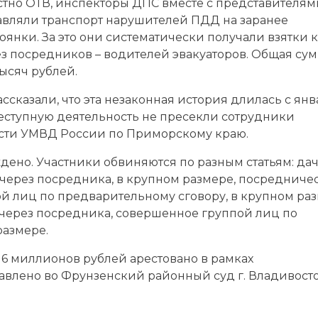
естно ОТВ, инспекторы ДПС вместе с представителям
авляли транспорт нарушителей ПДД на заранее
нки. За это они систематически получали взятки 
рез посредников – водителей эвакуаторов. Общая су
ысяч рублей.
ссказали, что эта незаконная история длилась с янв
преступную деятельность не пресекли сотрудники
сти УМВД России по Приморскому краю.
ено. Участники обвиняются по разным статьям: да
 через посредника, в крупном размере, посредниче
ой лиц по предварительному сговору, в крупном раз
через посредника, совершенное группой лиц по
размере.
6 миллионов рублей арестовано в рамках
авлено во Фрунзенский районный суд г. Владивост