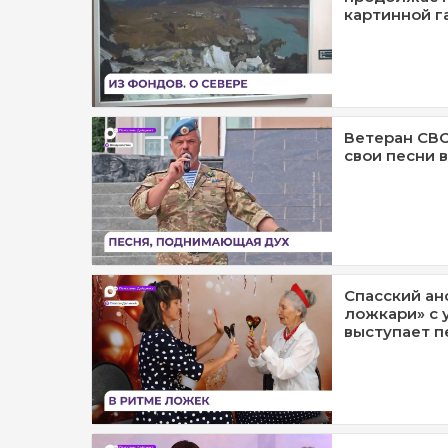
картинной г
Ветеран СВ
свои песни 
Спасский ан
ложкари» с 
выступает п