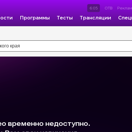
6:05
ОТВ
Рекла
ости
Программы
Тесты
Трансляции
Спец