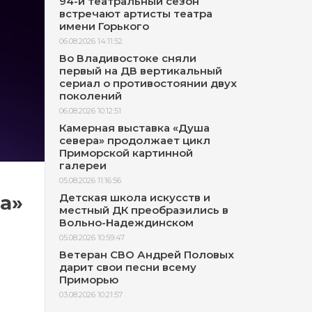
94-й театральный сезон
встречают артисты театра
имени Горького
06.08.2026 14:11:52
Во Владивостоке сняли
первый на ДВ вертикальный
сериал о противостоянии двух
поколений
06.08.2026 10:12:51
Камерная выставка «Душа
севера» продолжает цикл
Приморской картинной
галереи
05.08.2026 11:16:56
а»
Детская школа искусств и
местный ДК преобразились в
Вольно-Надеждинском
05.08.2026 10:59:47
Ветеран СВО Андрей Половых
дарит свои песни всему
Приморью
03.08.2026 10:21:57