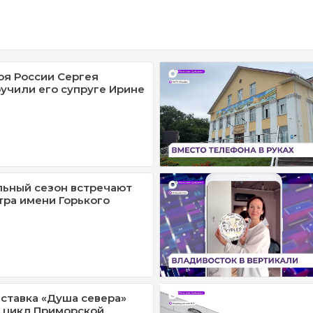
оя России Сергея
учили его супруге Ирине
льный сезон встречают
тра имени Горького
ставка «Душа севера»
 цикл Приморской