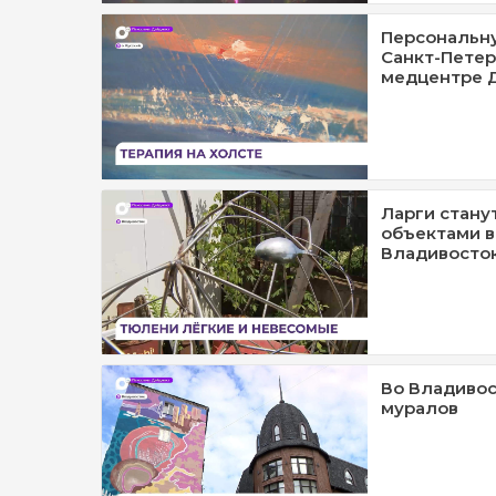
Персональну
Санкт-Петер
медцентре 
Ларги стану
объектами в
Владивосто
Во Владивос
муралов