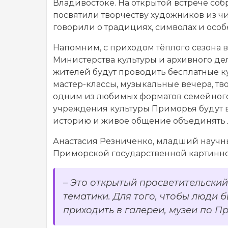
Владивостоке. На открытой встрече собр
посвятили творчеству художников из ч
говорили о традициях, символах и особе
Напомним, с приходом тёплого сезона в
Министерства культуры и архивного дел
жителей будут проводить бесплатные к
мастер-классы, музыкальные вечера, тво
одним из любимых форматов семейного 
учреждения культуры Приморья будут в
историю и живое общение объединять
Анастасия Резниченко, младший научн
Приморской государственной картинно
– Это открытый просветительски
тематики. Для того, чтобы люди 
приходить в галереи, музеи по П