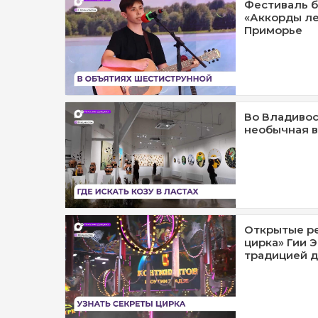
Фестиваль б
«Аккорды ле
Приморье
Во Владивос
необычная в
Открытые р
цирка» Гии 
традицией д