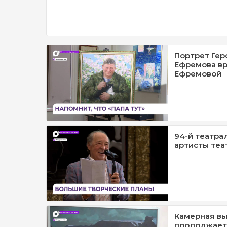
Портрет Гер
Ефремова вр
Ефремовой
94-й театра
артисты теа
Камерная вы
продолжает