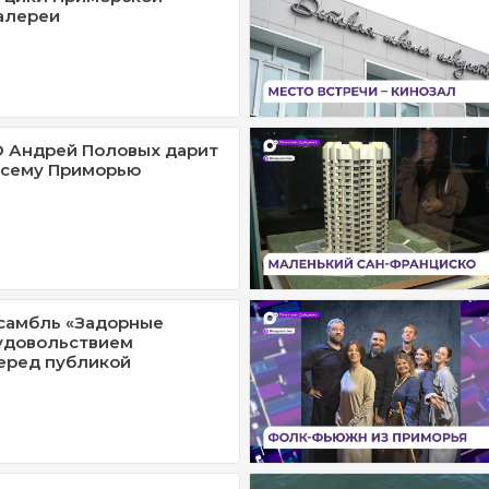
алереи
О Андрей Половых дарит
всему Приморью
самбль «Задорные
удовольствием
еред публикой