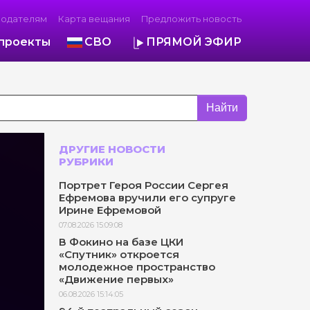
модателям
Карта вещания
Предложить новость
проекты
СВО
ПРЯМОЙ ЭФИР
Найти
ДРУГИЕ НОВОСТИ
РУБРИКИ
Портрет Героя России Сергея
Ефремова вручили его супруге
Ирине Ефремовой
07.08.2026 15:09:08
В Фокино на базе ЦКИ
«Спутник» откроется
молодежное пространство
«Движение первых»
06.08.2026 15:14:05