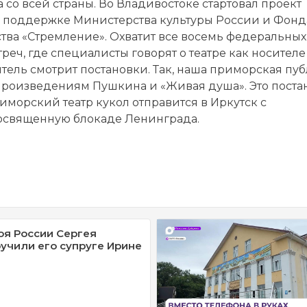
 со всей страны. Во Владивостоке стартовал проект
и поддержке Министерства культуры России и Фонд
тва «Стремление». Охватит все восемь федеральных
еч, где специалисты говорят о театре как носителе
тель смотрит постановки. Так, наша приморская пу
 произведениям Пушкина и «Живая душа». Это поста
приморский театр кукол отправится в Иркутск с
посвященную блокаде Ленинграда.
оя России Сергея
учили его супруге Ирине