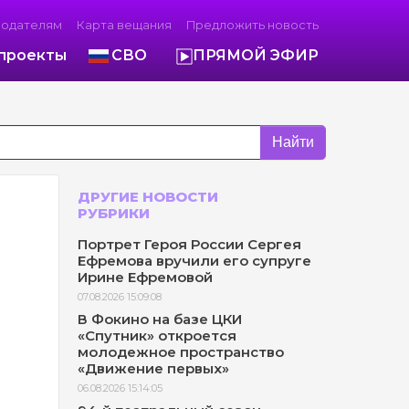
модателям
Карта вещания
Предложить новость
проекты
СВО
ПРЯМОЙ ЭФИР
Найти
ДРУГИЕ НОВОСТИ
РУБРИКИ
Портрет Героя России Сергея
Ефремова вручили его супруге
Ирине Ефремовой
07.08.2026 15:09:08
В Фокино на базе ЦКИ
«Спутник» откроется
молодежное пространство
«Движение первых»
06.08.2026 15:14:05