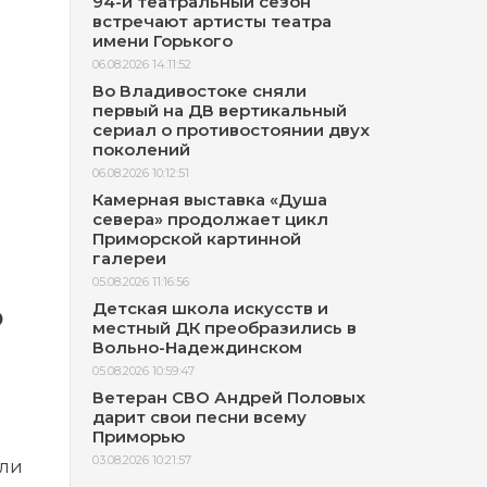
94-й театральный сезон
встречают артисты театра
имени Горького
06.08.2026 14:11:52
Во Владивостоке сняли
первый на ДВ вертикальный
сериал о противостоянии двух
поколений
06.08.2026 10:12:51
Камерная выставка «Душа
севера» продолжает цикл
Приморской картинной
галереи
05.08.2026 11:16:56
о
Детская школа искусств и
местный ДК преобразились в
Вольно-Надеждинском
05.08.2026 10:59:47
Ветеран СВО Андрей Половых
дарит свои песни всему
Приморью
03.08.2026 10:21:57
или