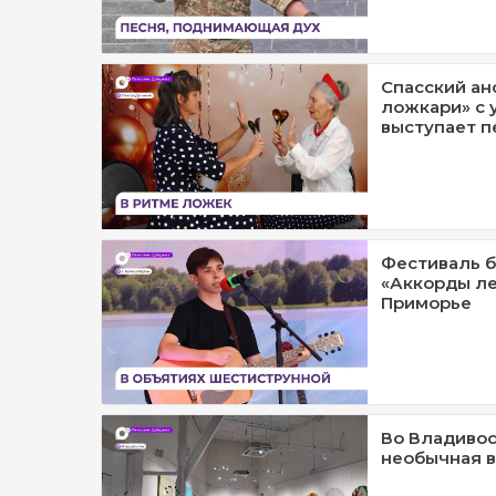
Спасский ан
ложкари» с 
выступает п
Фестиваль б
«Аккорды ле
Приморье
Во Владивос
необычная в