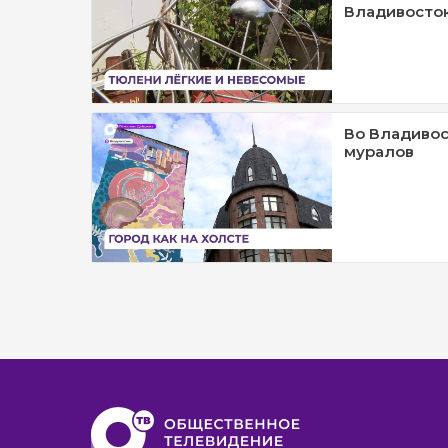
Владивосто
Во Владивос
муралов