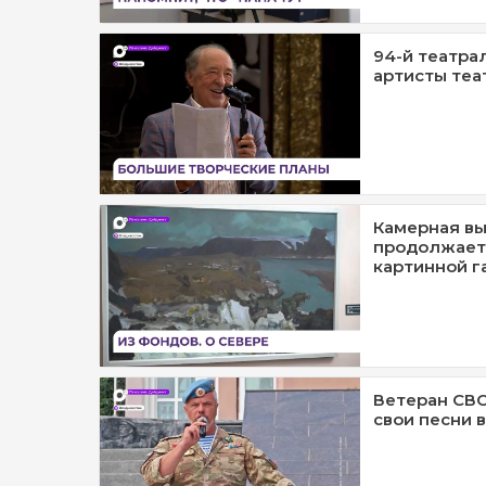
94-й театра
артисты теа
Камерная вы
продолжает
картинной г
Ветеран СВ
свои песни 