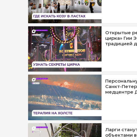
Открытые р
цирка» Гии 
традицией д
Персональну
Санкт-Петер
медцентре 
Ларги стану
объектами в