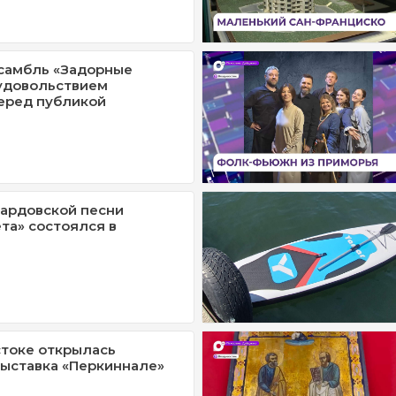
самбль «Задорные
удовольствием
еред публикой
ардовской песни
та» состоялся в
токе открылась
ыставка «Перкиннале»