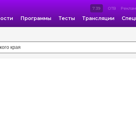
7:39
ОТВ
Рекла
ости
Программы
Тесты
Трансляции
Спец