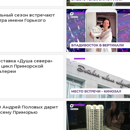
льный сезон встречают
тра имени Горького
ставка «Душа севера»
 цикл Приморской
алереи
О Андрей Половых дарит
всему Приморью