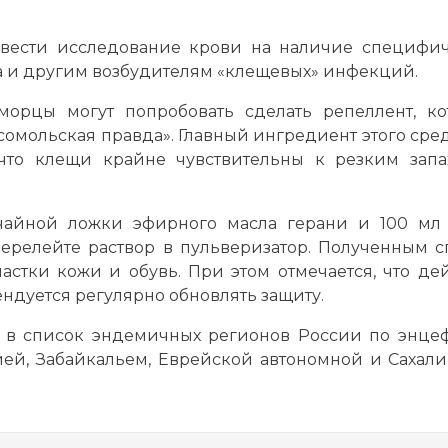
овести исследование крови на наличие специфи
а и другим возбудителям «клещевых» инфекций.
орцы могут попробовать сделать репеллент, к
омольская правда». Главный ингредиент этого сред
 что клещи крайне чувствительны к резким зап
чайной ложки эфирного масла герани и 100 мл
ерелейте раствор в пульверизатор. Полученным 
астки кожи и обувь. При этом отмечается, что де
ндуется регулярно обновлять защиту.
 в список эндемичных регионов России по энце
ией, Забайкальем, Еврейской автономной и Сахал