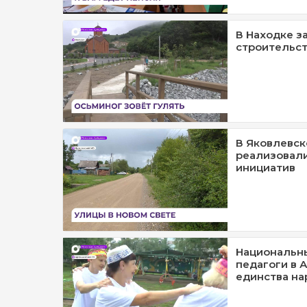
В Находке з
строительст
В Яковлевск
реализовал
инициатив
Национальн
педагоги в А
единства на