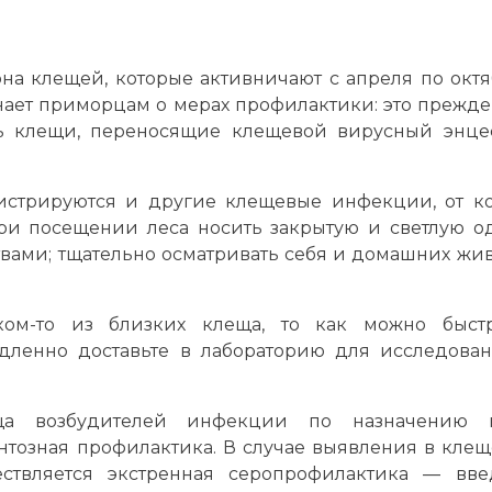
на клещей, которые активничают с апреля по октя
нает приморцам о мерах профилактики: это прежде
ть клещи, переносящие клещевой вирусный энце
истрируются и другие клещевые инфекции, от к
ри посещении леса носить закрытую и светлую о
вами; тщательно осматривать себя и домашних жи
ом-то из близких клеща, то как можно быст
едленно доставьте в лабораторию для исследова
а возбудителей инфекции по назначению в
тозная профилактика. В случае выявления в кле
ствляется экстренная серопрофилактика — вве