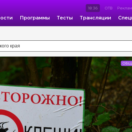
18:36
ОТВ
Рекла
ости
Программы
Тесты
Трансляции
Спец
ОБЩ