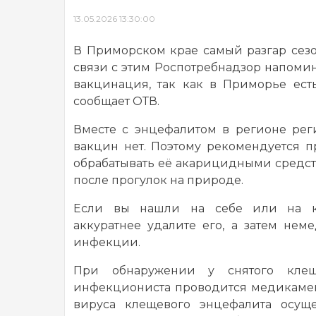
13.05.2026 13:30:00
В Приморском крае самый разгар сезо
связи с этим Роспотребнадзор напоми
вакцинация, так как в Приморье ес
сообщает ОТВ.
Вместе с энцефалитом в регионе рег
вакцин нет. Поэтому рекомендуется п
обрабатывать её акарицидными средст
после прогулок на природе.
Если вы нашли на себе или на к
аккуратнее удалите его, а затем нем
инфекции.
При обнаружении у снятого клещ
инфекциониста проводится медикамен
вируса клещевого энцефалита осуще