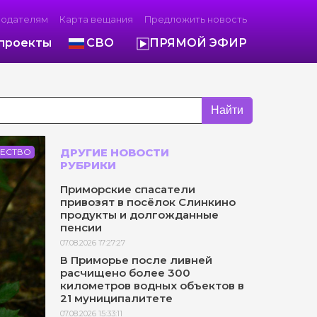
модателям
Карта вещания
Предложить новость
проекты
СВО
ПРЯМОЙ ЭФИР
Найти
ДРУГИЕ НОВОСТИ
ЕСТВО
РУБРИКИ
Приморские спасатели
привозят в посёлок Слинкино
продукты и долгожданные
пенсии
07.08.2026 17:27:27
В Приморье после ливней
расчищено более 300
километров водных объектов в
21 муниципалитете
07.08.2026 15:33:11