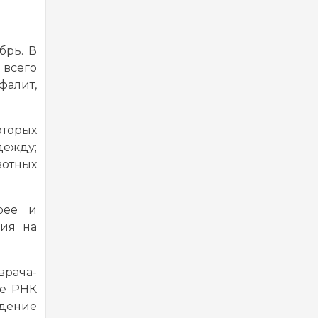
брь. В
 всего
фалит,
оторых
дежду;
вотных
рее и
ния на
рача-
ще РНК
дение