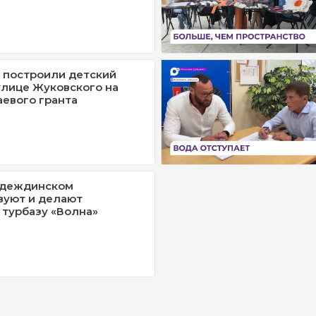
 построили детский
улице Жуковского на
аевого гранта
адеждинском
вуют и делают
турбазу «Волна»