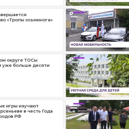
авершается
во «Тропы осьминога»
ом округе ТОСы
и уже больше десяти
ые игры изучают
рсеньеве в честь Года
родов РФ