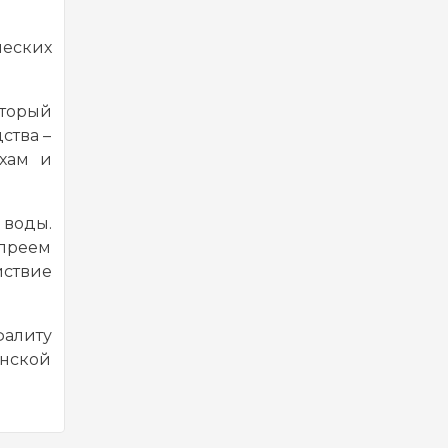
ческих
оторый
ства –
ахам и
 воды.
спреем
йствие
фалиту
инской