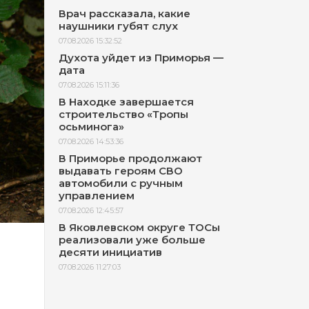
Врач рассказала, какие
наушники губят слух
07.08.2026 15:32:52
Духота уйдет из Приморья —
дата
07.08.2026 15:11:36
В Находке завершается
строительство «Тропы
осьминога»
07.08.2026 14:53:36
В Приморье продолжают
выдавать героям СВО
автомобили с ручным
управлением
07.08.2026 12:45:57
В Яковлевском округе ТОСы
реализовали уже больше
десяти инициатив
07.08.2026 11:27:03