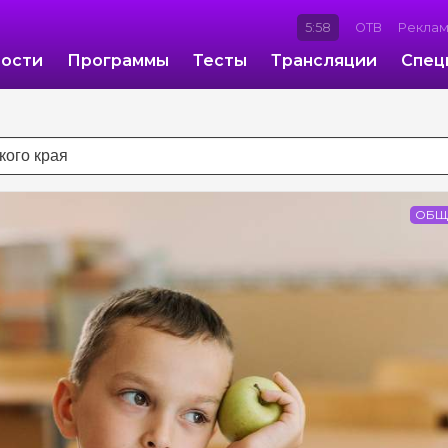
5:58
ОТВ
Рекла
ости
Программы
Тесты
Трансляции
Спец
ОБЩ