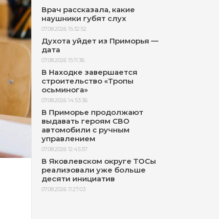
Врач рассказала, какие
наушники губят слух
07.08.2026 15:32:52
Духота уйдет из Приморья —
дата
07.08.2026 15:11:36
В Находке завершается
строительство «Тропы
осьминога»
07.08.2026 14:53:36
В Приморье продолжают
выдавать героям СВО
автомобили с ручным
управлением
07.08.2026 12:45:57
В Яковлевском округе ТОСы
реализовали уже больше
десяти инициатив
07.08.2026 11:27:03