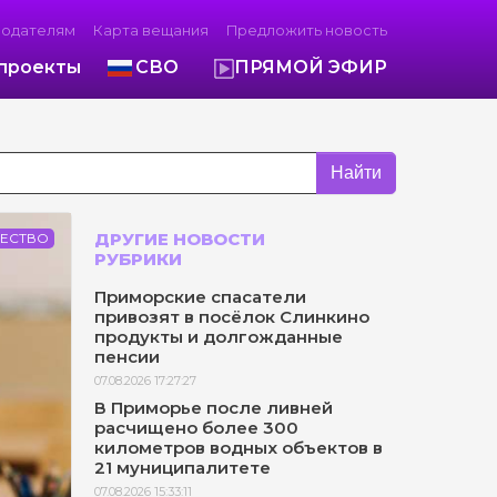
модателям
Карта вещания
Предложить новость
проекты
СВО
ПРЯМОЙ ЭФИР
Найти
ДРУГИЕ НОВОСТИ
ЕСТВО
РУБРИКИ
Приморские спасатели
привозят в посёлок Слинкино
продукты и долгожданные
пенсии
07.08.2026 17:27:27
В Приморье после ливней
расчищено более 300
километров водных объектов в
21 муниципалитете
07.08.2026 15:33:11