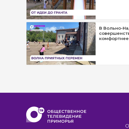
В Вольно-Н
совершенст
комфортнее 
О