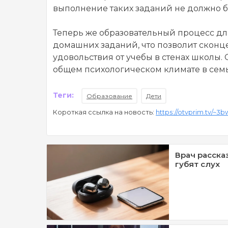
выполнение таких заданий не должно б
Теперь же образовательный процесс дл
домашних заданий, что позволит сконц
удовольствия от учебы в стенах школы.
общем психологическом климате в семь
Теги:
Образование
Дети
Короткая ссылка на новость:
https://otvprim.tv/~3
Врач расска
губят слух