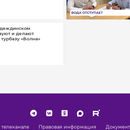
адеждинском
вуют и делают
турбазу «Волна»
 телеканале
Правовая информация
Докумен