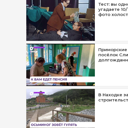
Тест: вы одн
угадаете 10
фото холост
Приморские 
посёлок Сли
долгожданн
В Находке з
строительст