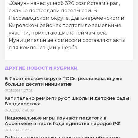
«Ханун» нанес ущерб 320 хозяйствам края,
сильно пострадали посевы сои. В
Лесозаводском округе, Дальнереченском и
Кировском районах подтопило земельные
участки, прилегающие к поймам рек.
Муниципальные комиссии составляют акты
для компенсации ущерба.
ДРУГИЕ НОВОСТИ РУБРИКИ
В Яковлевском округе ТОСы реализовали уже
больше десяти инициатив
07.08.2026 11:27:03
Капитально ремонтируют школы и детские сады
Владивостока
07.08.2026 10:48:09
Национальные игры изучают педагоги в
Арсеньеве в честь Года единства народов РФ
07.08.2026 10:15:51
Работа по контролю за состоянием объектов