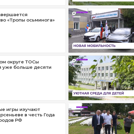
авершается
во «Тропы осьминога»
ом округе ТОСы
и уже больше десяти
ые игры изучают
рсеньеве в честь Года
родов РФ