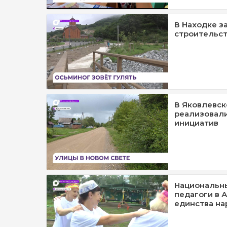
В Находке з
строительст
В Яковлевск
реализовал
инициатив
Национальн
педагоги в А
единства на