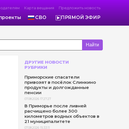
модателям
Карта вещания
Предложить новость
проекты
СВО
ПРЯМОЙ ЭФИР
Найти
ДРУГИЕ НОВОСТИ
РУБРИКИ
Приморские спасатели
привозят в посёлок Слинкино
продукты и долгожданные
пенсии
07.08.2026 17:27:27
В Приморье после ливней
расчищено более 300
километров водных объектов в
21 муниципалитете
07.08.2026 15:33:11