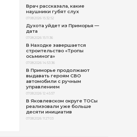
Врач рассказала, какие
наушники губят слух
07.08.2026 15:32:52
Духота уйдет из Приморья —
дата
07.08.2026 15:11:36
В Находке завершается
строительство «Тропы
осьминога»
07.08.2026 14:53:36
В Приморье продолжают
выдавать героям СВО
автомобили с ручным
управлением
07.08.2026 12:45:57
В Яковлевском округе ТОСы
реализовали уже больше
десяти инициатив
07.08.2026 11:27:03