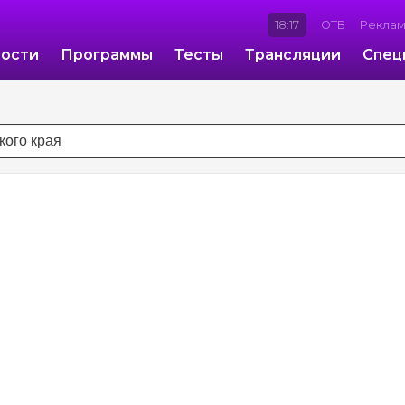
18:17
ОТВ
Рекла
ости
Программы
Тесты
Трансляции
Спец