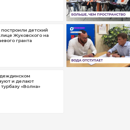
 построили детский
улице Жуковского на
аевого гранта
адеждинском
вуют и делают
турбазу «Волна»