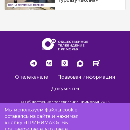
турбазу «Волна»
О телеканале
Правовая информация
Документы
© Общественное телевидение Приморья, 2026
Мы используем файлы cookie,
оставаясь на сайте и нажимая
Разработка сайта -
Vladweb
кнопку «ПРИНИМАЮ». Вы
подтверждаете, что даете