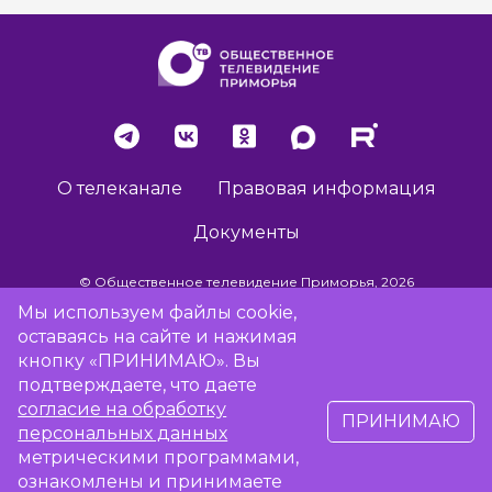
О телеканале
Правовая информация
Документы
© Общественное телевидение Приморья, 2026
Мы используем файлы cookie,
оставаясь на сайте и нажимая
Разработка сайта -
Vladweb
кнопку «ПРИНИМАЮ». Вы
подтверждаете, что даете
согласие на обработку
ПРИНИМАЮ
16+
персональных данных
метрическими программами,
ознакомлены и принимаете
Сообщить об отсутствии вещания