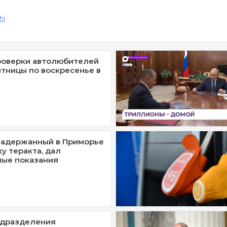
hj
роверки автолюбителей
ятницы по воскресенье в
задержанный в Приморье
у теракта, дал
ные показания
одразделения