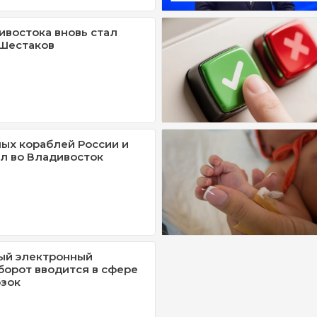
ивостока вновь стал
 Шестаков
ых кораблей России и
л во Владивосток
ый электронный
орот вводится в сфере
озок