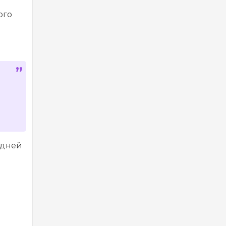
ого
 дней