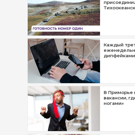
присоединил
Тихоокеанск
Каждый тре
еженедельно
дипфейками
В Приморье
вакансии, гд
ногами»