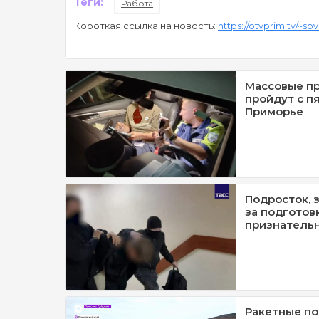
Теги:
Работа
Короткая ссылка на новость:
https://otvprim.tv/~sbv
Массовые п
пройдут с п
Приморье
Подросток, 
за подготовк
признатель
Ракетные п