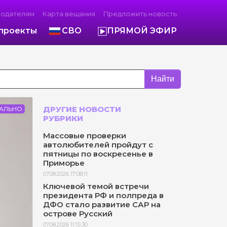
модателям
Карта вещания
Предложить новость
проекты
СВО
ПРЯМОЙ ЭФИР
Найти
ДРУГИЕ НОВОСТИ
АЛЬНО
РУБРИКИ
Массовые проверки
автолюбителей пройдут с
пятницы по воскресенье в
Приморье
07.08.2026 17:08:11
Ключевой темой встречи
президента РФ и полпреда в
ДФО стало развитие САР на
острове Русский
07.08.2026 11:15:30