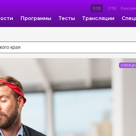
9:55
ОТВ
Рекла
ости
Программы
Тесты
Трансляции
Спец
ОФИЦИ