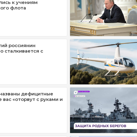
ись к учениям
ого флота
тий россиянин
 сталкивается с
 названы дефицитные
е вас «оторвут с руками и