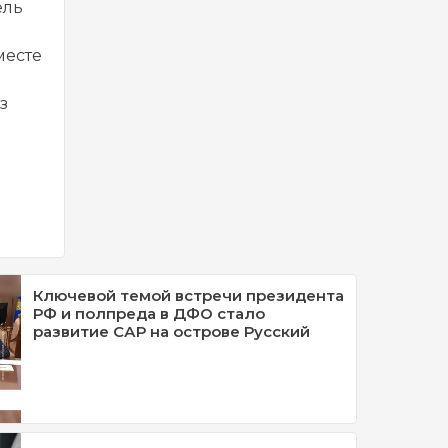
ель
месте
я
з
Ключевой темой встречи президента
РФ и полпреда в ДФО стало
развитие САР на острове Русский