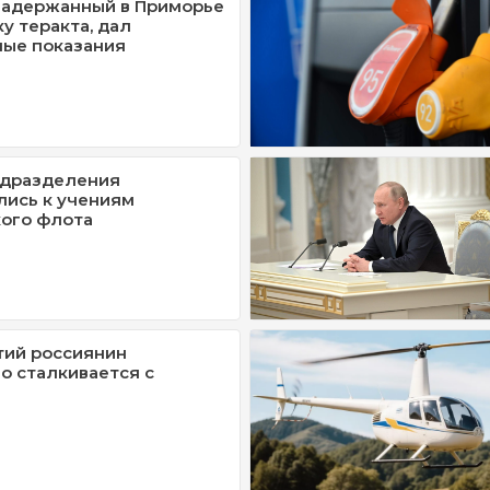
задержанный в Приморье
у теракта, дал
ные показания
одразделения
ись к учениям
ого флота
тий россиянин
 сталкивается с