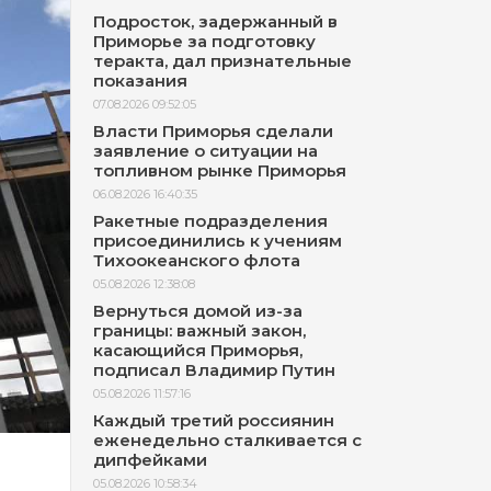
Подросток, задержанный в
Приморье за подготовку
теракта, дал признательные
показания
07.08.2026 09:52:05
Власти Приморья сделали
заявление о ситуации на
топливном рынке Приморья
06.08.2026 16:40:35
Ракетные подразделения
присоединились к учениям
Тихоокеанского флота
05.08.2026 12:38:08
Вернуться домой из-за
границы: важный закон,
касающийся Приморья,
подписал Владимир Путин
05.08.2026 11:57:16
Каждый третий россиянин
еженедельно сталкивается с
дипфейками
05.08.2026 10:58:34