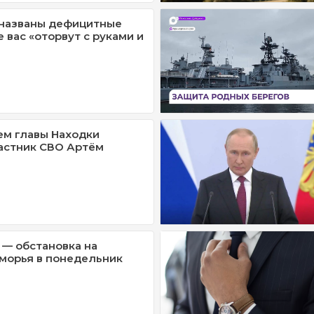
 названы дефицитные
е вас «оторвут с руками и
м главы Находки
астник СВО Артём
 — обстановка на
морья в понедельник