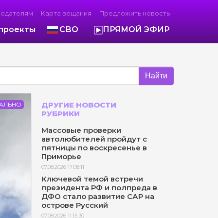
модателям
Карта вещания
Предложить новость
проекты
СВО
ПРЯМОЙ ЭФИР
Найти
ДРУГИЕ НОВОСТИ
АЛЬНО
РУБРИКИ
Массовые проверки
автолюбителей пройдут с
пятницы по воскресенье в
Приморье
07.08.2026 17:08:11
Ключевой темой встречи
президента РФ и полпреда в
ДФО стало развитие САР на
острове Русский
07.08.2026 11:15:30