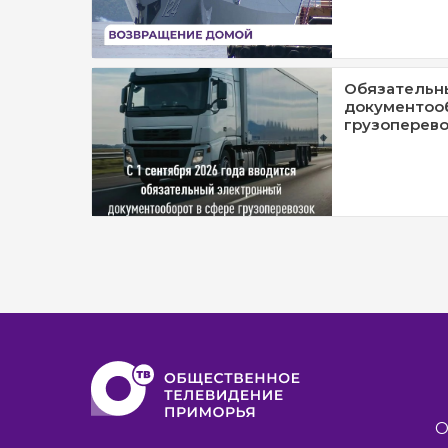
Обязательн
документооб
грузоперев
О