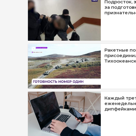
Подросток, 
за подготовк
признатель
Ракетные п
присоединил
Тихоокеанск
Каждый тре
еженедельно
дипфейками