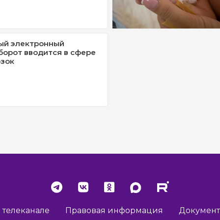
ый электронный
орот вводится в сфере
озок
 телеканале
Правовая информация
Докумен