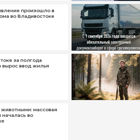
явление произошло в
ома во Владивостоке
токе за полгода
 вырос ввод жилья
 животными: массовая
 началась во
ке