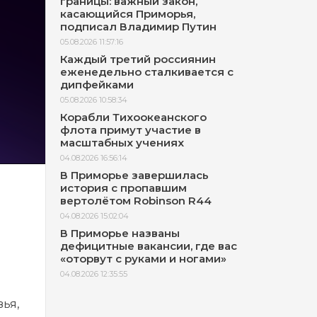
границы: важный закон,
касающийся Приморья,
подписал Владимир Путин
05.08.2026 11:57:16
Каждый третий россиянин
еженедельно сталкивается с
дипфейками
05.08.2026 10:58:34
Корабли Тихоокеанского
флота примут участие в
масштабных учениях
04.08.2026 16:56:14
В Приморье завершилась
история с пропавшим
вертолётом Robinson R44
04.08.2026 15:02:04
В Приморье названы
дефицитные вакансии, где вас
«оторвут с руками и ногами»
04.08.2026 12:35:55
ья,