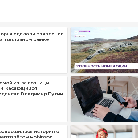
орья сделали заявление
на топливном рынке
омой из-за границы:
н, касающийся
одписал Владимир Путин
завершилась история с
ертолётом Robinson