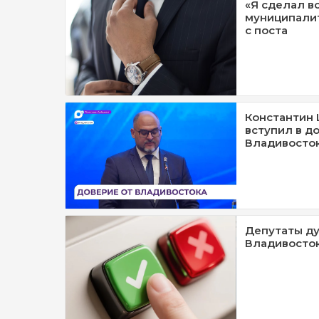
«Я сделал вс
муниципалит
с поста
Константин
вступил в д
Владивосто
Депутаты ду
Владивосто