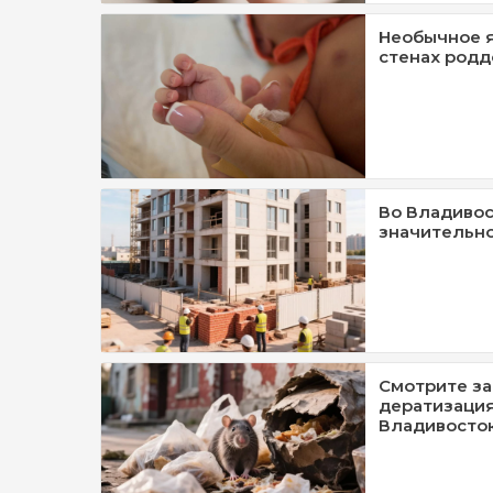
Необычное 
стенах родд
Во Владивос
значительно
Смотрите за
дератизация
Владивосто