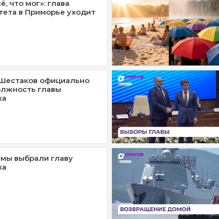
ё, что мог»: глава
ета в Приморье уходит
 Шестаков официально
олжность главы
ка
мы выбрали главу
ка