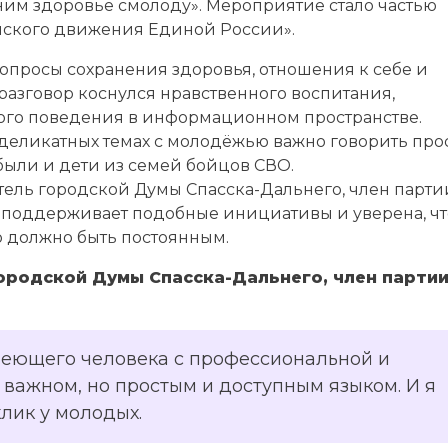
аним здоровье смолоду». Мероприятие стало частью
нского движения Единой России».
опросы сохранения здоровья, отношения к себе и
азговор коснулся нравственного воспитания,
ого поведения в информационном пространстве.
и деликатных темах с молодёжью важно говорить пр
были и дети из семей бойцов СВО.
ель городской Думы Спасска-Дальнего, член парти
а поддерживает подобные инициативы и уверена, чт
 должно быть постоянным.
городской Думы Спасска-Дальнего, член парти
слеющего человека с профессиональной и
 важном, но простым и доступным языком. И я
клик у молодых.