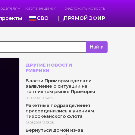
модателям
Карта вещания
Предложить новость
проекты
СВО
ПРЯМОЙ ЭФИР
Найти
ДРУГИЕ НОВОСТИ
РУБРИКИ
Власти Приморья сделали
заявление о ситуации на
топливном рынке Приморья
06.08.2026 16:40:35
Ракетные подразделения
присоединились к учениям
Тихоокеанского флота
05.08.2026 12:38:08
Вернуться домой из-за