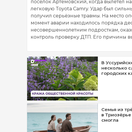
посёлок Артёмовский, когда вылетел на
легковую Toyota Camry. Удар был сильн
получил серьёзные травмы. На место о
момент аварии находилось порядка деся
несовершеннолетним подросткам, оказ
контроль проверку ДТП. Его причины 
В Уссурийск
несколько с
городских к
Семья из тр
в Триозёрье
смогла