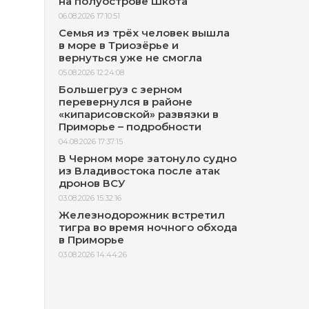
на полуострове Шкота
06.08.2026 17:10:51
Семья из трёх человек вышла
в море в Триозёрье и
вернуться уже не смогла
05.08.2026 12:24:08
Большегруз с зерном
перевернулся в районе
«кипарисовской» развязки в
Приморье – подробности
04.08.2026 17:37:15
В Черном море затонуло судно
из Владивостока после атак
дронов ВСУ
03.08.2026 15:32:16
Железнодорожник встретил
тигра во время ночного обхода
в Приморье
03.08.2026 14:44:26