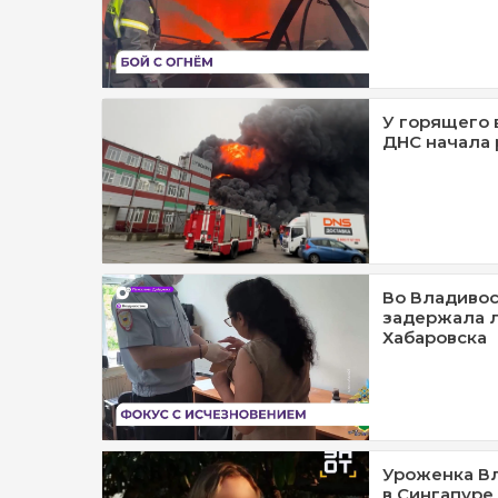
У горящего 
ДНС начала
Во Владивос
задержала 
Хабаровска
Уроженка Вл
в Сингапуре