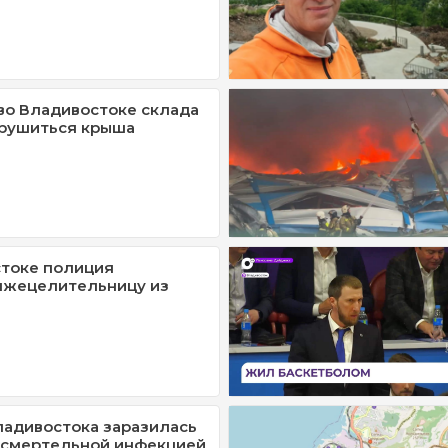
во Владивостоке склада
 рушиться крыша
токе полиция
лжецелительницу из
адивостока заразилась
 смертельной инфекцией