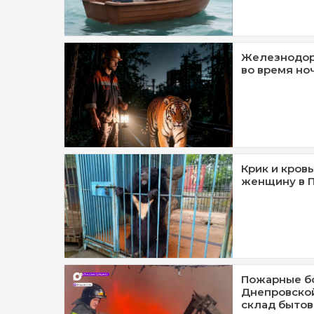
Железнодор
во время но
Крик и кровь
женщину в 
Пожарные бо
Днепровской
склад бытов