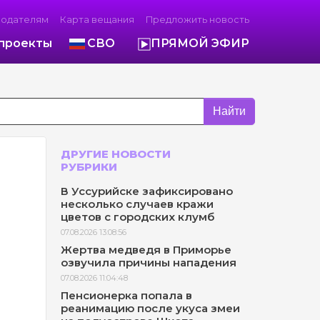
модателям
Карта вещания
Предложить новость
проекты
СВО
ПРЯМОЙ ЭФИР
Найти
ДРУГИЕ НОВОСТИ
РУБРИКИ
В Уссурийске зафиксировано
несколько случаев кражи
цветов с городских клумб
07.08.2026 13:08:56
Жертва медведя в Приморье
озвучила причины нападения
07.08.2026 11:04:48
Пенсионерка попала в
реанимацию после укуса змеи