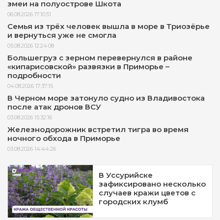
змеи на полуострове Шкота
06.08.2026 17:10:51
Семья из трёх человек вышла в море в Триозёрье
и вернуться уже не смогла
05.08.2026 12:24:08
Большегруз с зерном перевернулся в районе
«кипарисовской» развязки в Приморье –
подробности
04.08.2026 17:37:15
В Черном море затонуло судно из Владивостока
после атак дронов ВСУ
03.08.2026 15:32:16
Железнодорожник встретил тигра во время
ночного обхода в Приморье
03.08.2026 14:44:26
В Уссурийске
зафиксировано несколько
случаев кражи цветов с
городских клумб