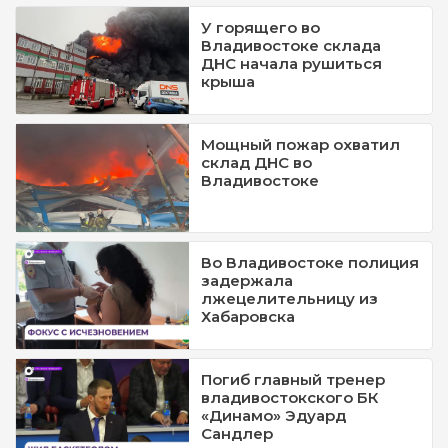
У горящего во
Владивостоке склада
ДНС начала рушиться
крыша
Мощный пожар охватил
склад ДНС во
Владивостоке
Во Владивостоке полиция
задержала
лжецелительницу из
Хабаровска
Погиб главный тренер
владивостокского БК
«Динамо» Эдуард
Сандлер