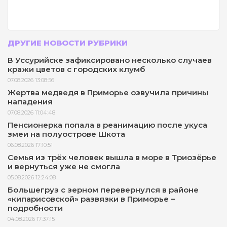
ДРУГИЕ НОВОСТИ РУБРИКИ
В Уссурийске зафиксировано несколько случаев
кражи цветов с городских клумб
07.08.2026 13:08:56
Жертва медведя в Приморье озвучила причины
нападения
07.08.2026 11:04:48
Пенсионерка попала в реанимацию после укуса
змеи на полуострове Шкота
06.08.2026 17:10:51
Семья из трёх человек вышла в море в Триозёрье
и вернуться уже не смогла
05.08.2026 12:24:08
Большегруз с зерном перевернулся в районе
«кипарисовской» развязки в Приморье –
подробности
04.08.2026 17:37:15