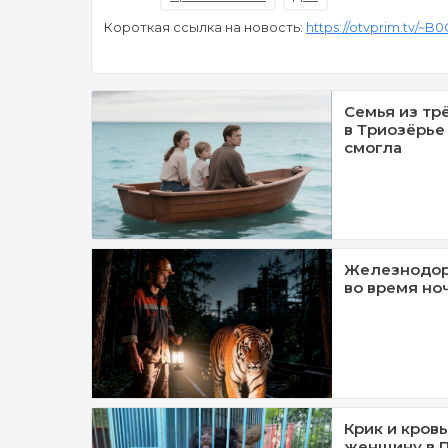
Короткая ссылка на новость:
https://otvprim.tv/~B
Семья из тр
в Триозёрье
смогла
Железнодор
во время но
Крик и кровь
женщину в 