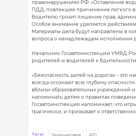
правонарушениях РФ: «Оставление водит
ПДД, повлекшее причинение легкого вред
Водителю грозит лишение прав, админи
Особое внимание уделяется действиям 
Материалы дела будут направлены в к
вопроса о ненадлежащем исполнении р
Начальник Госавтоинспекции УМВД Ро
родителей и водителей к бдительности
«Безопасность детей на дорогах – это на
всегда осознают всю глубину опасност
вблизи образовательных учреждений и
напоминать детям о правилах поведени
Госавтоинспекция напоминает, что игр
трагически, и призывает к ответственн
Теги:
Происшествия
ДТП