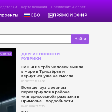
модателям
Карта вещания
Предложить новость
проекты
СВО
ПРЯМОЙ ЭФИР
Найти
ДРУГИЕ НОВОСТИ
СТВИЯ
РУБРИКИ
Семья из трёх человек вышла
в море в Триозёрье и
вернуться уже не смогла
05.08.2026 12:24:08
Большегруз с зерном
перевернулся в районе
«кипарисовской» развязки в
Приморье – подробности
04.08.2026 17:37:15