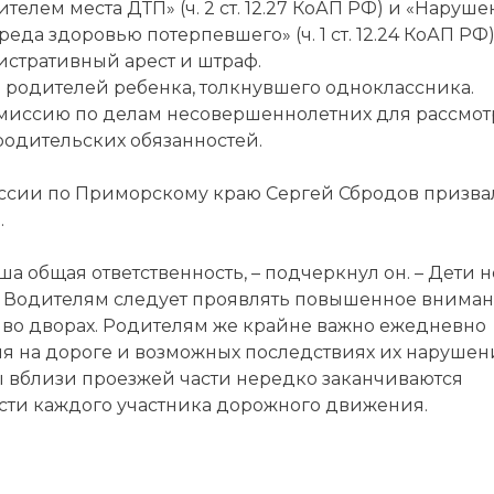
елем места ДТП» (ч. 2 ст. 12.27 КоАП РФ) и «Наруш
а здоровью потерпевшего» (ч. 1 ст. 12.24 КоАП РФ)
стративный арест и штраф.
родителей ребенка, толкнувшего одноклассника.
омиссию по делам несовершеннолетних для рассмо
одительских обязанностей.
ссии по Приморскому краю Сергей Сбродов призва
.
ша общая ответственность, – подчеркнул он. – Дети н
и. Водителям следует проявлять повышенное внима
 во дворах. Родителям же крайне важно ежедневно
я на дороге и возможных последствиях их нарушен
ы вблизи проезжей части нередко заканчиваются
ости каждого участника дорожного движения.