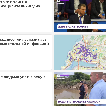
токе полиция
лжецелительницу из
адивостока заразилась
 смертельной инфекцией
с людьми упал в реку в