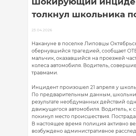
Шокирующий инциден
толкнул школьника п
23.04.2026
Накануне в поселке Липовцы Октябрьс
обернувшийся трагедией, сообщает ОТВ
мальчик, оказавшийся на проезжей части
колеса автомобиля. Водитель, совершив
травмами.
Инцидент произошел 21 апреля у школы
По предварительным данным, школьник
результате необдуманных действий одн
движущегося автомобиля. Водитель, к с
покинул место происшествия. Пострада
В настоящее время полиция активно ве
возбуждено административное расслед