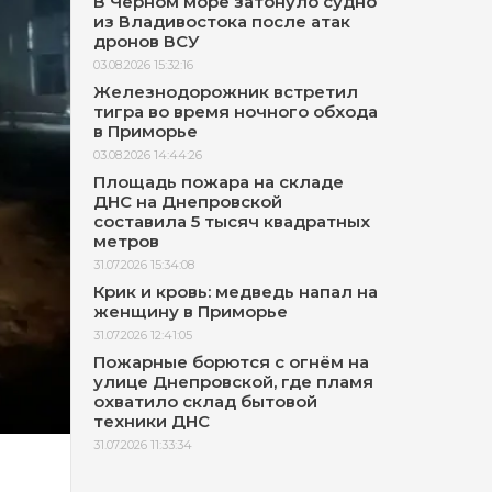
В Черном море затонуло судно
из Владивостока после атак
дронов ВСУ
03.08.2026 15:32:16
Железнодорожник встретил
тигра во время ночного обхода
в Приморье
03.08.2026 14:44:26
Площадь пожара на складе
ДНС на Днепровской
составила 5 тысяч квадратных
метров
31.07.2026 15:34:08
Крик и кровь: медведь напал на
женщину в Приморье
31.07.2026 12:41:05
Пожарные борются с огнём на
улице Днепровской, где пламя
охватило склад бытовой
техники ДНС
31.07.2026 11:33:34