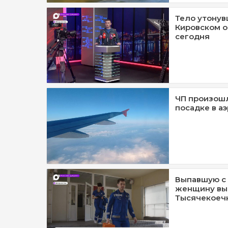
Тело утонув
Кировском о
сегодня
ЧП произошл
посадке в а
Выпавшую с 
женщину вы
Тысячекоеч