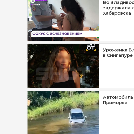
Во Владивос
задержала 
Хабаровска
Уроженка Вл
в Сингапуре
Автомобиль 
Приморье