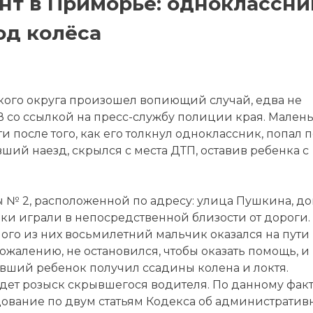
т в Приморье: одноклассни
од колёса
кого округа произошел вопиющий случай, едва не
 со ссылкой на пресс-службу полиции края. Мален
 после того, как его толкнул одноклассник, попал 
ший наезд, скрылся с места ДТП, оставив ребенка с
 № 2, расположенной по адресу: улица Пушкина, дом
и играли в непосредственной близости от дороги.
ого из них восьмилетний мальчик оказался на пути
ожалению, не остановился, чтобы оказать помощь, и
вший ребенок получил ссадины колена и локтя.
дет розыск скрывшегося водителя. По данному фак
ование по двум статьям Кодекса об административ