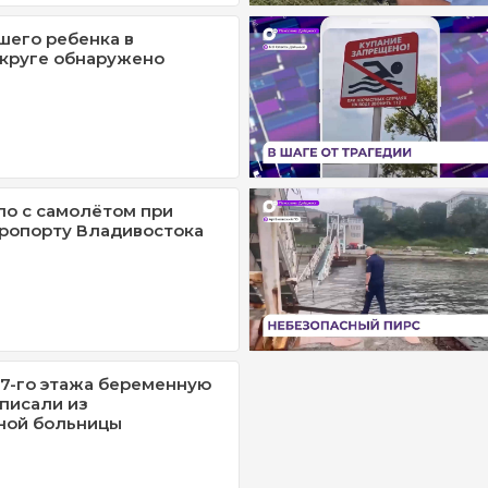
шего ребенка в
круге обнаружено
о с самолётом при
эропорту Владивостока
7-го этажа беременную
писали из
ной больницы