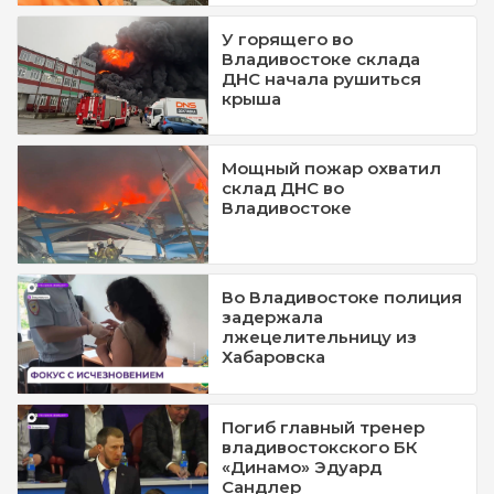
У горящего во
Владивостоке склада
ДНС начала рушиться
крыша
Мощный пожар охватил
склад ДНС во
Владивостоке
Во Владивостоке полиция
задержала
лжецелительницу из
Хабаровска
Погиб главный тренер
владивостокского БК
«Динамо» Эдуард
Сандлер