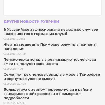
ДРУГИЕ НОВОСТИ РУБРИКИ
В Уссурийске зафиксировано несколько случаев
кражи цветов с городских клумб
07.08.2026 13:08:56
Жертва медведя в Приморье озвучила причины
нападения
07.08.2026 11:04:48
Пенсионерка попала в реанимацию после укуса
змеи на полуострове Шкота
06.08.2026 17:10:51
Семья из трёх человек вышла в море в Триозёрье
и вернуться уже не смогла
05.08.2026 12:24:08
Большегруз с зерном перевернулся в районе
«кипарисовской» развязки в Приморье –
подробности
04.08.2026 17:37:15