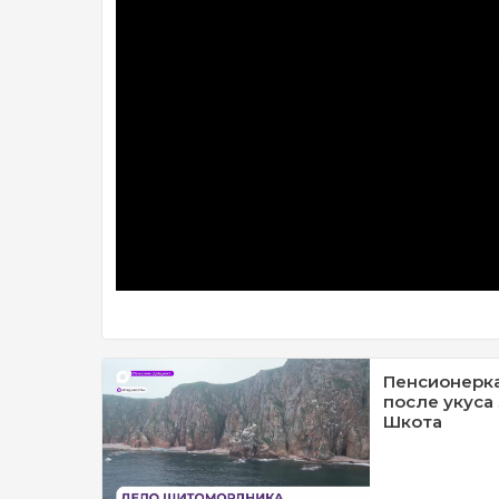
Пенсионерка
после укуса
Шкота