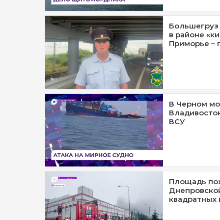
Большегруз 
в районе «к
Приморье – 
В Черном мо
Владивосток
ВСУ
Площадь пож
Днепровской
квадратных 