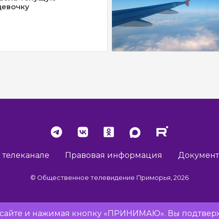
девочку
 телеканале
Правовая информация
Докумен
© Общественное телевидение Приморья, 2026
Разработка сайта -
Vladweb
а сайте и нажимая кнопку «ПРИНИМАЮ». Вы подтверж