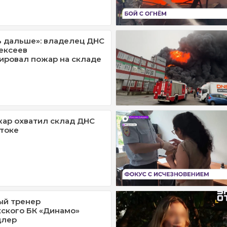
 дальше»: владелец ДНС
ексеев
ировал пожар на складе
ар охватил склад ДНС
токе
ый тренер
ского БК «Динамо»
длер