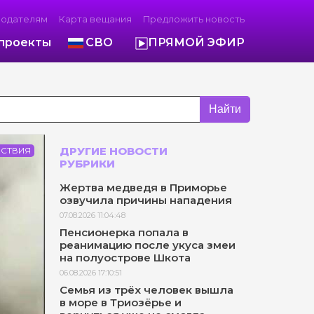
модателям
Карта вещания
Предложить новость
проекты
СВО
ПРЯМОЙ ЭФИР
Найти
ДРУГИЕ НОВОСТИ
СТВИЯ
РУБРИКИ
Жертва медведя в Приморье
озвучила причины нападения
07.08.2026 11:04:48
Пенсионерка попала в
реанимацию после укуса змеи
на полуострове Шкота
06.08.2026 17:10:51
Семья из трёх человек вышла
в море в Триозёрье и