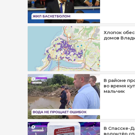
Хлопок обес
домов Влад
В районе пр
во время ку
мальчик
В Спасске-Д
волонтёр с