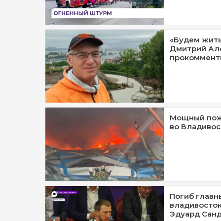
«Будем жить
Дмитрий Ал
прокоммент
Мощный пож
во Владивос
Погиб главн
владивосток
Эдуард Сан