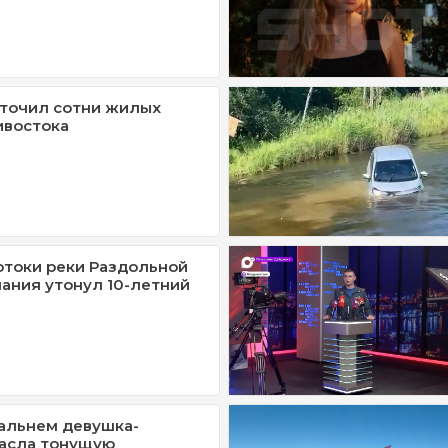
точил сотни жилых
ивостока
отоки реки Раздольной
пания утонул 10-летний
альнем девушка-
пасла тонущую