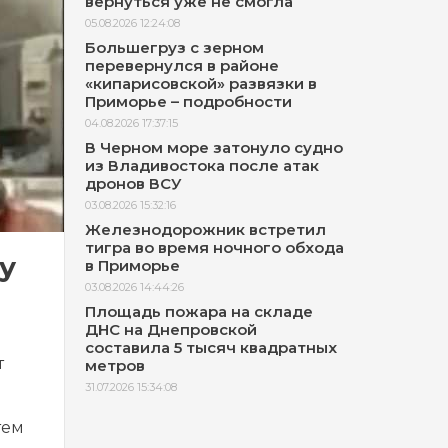
вернуться уже не смогла
05.08.2026 12:24:08
Большегруз с зерном
перевернулся в районе
«кипарисовской» развязки в
Приморье – подробности
04.08.2026 17:37:15
В Черном море затонуло судно
из Владивостока после атак
дронов ВСУ
03.08.2026 15:32:16
Железнодорожник встретил
тигра во время ночного обхода
у
в Приморье
03.08.2026 14:44:26
Площадь пожара на складе
ДНС на Днепровской
составила 5 тысяч квадратных
т
метров
31.07.2026 15:34:08
тем