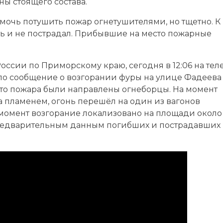
ны стоящего состава.
очь потушить пожар огнетушителями, но тщетно. К
ть и не пострадал. Прибывшие на место пожарные
оссии по Приморскому краю, сегодня в 12:06 на те
о сообщение о возгорании фуры на улице Фадеева в
то пожара были направлены огнеборцы. На момент
 пламенем, огонь перешёл на один из вагонов
момент возгорание локализовано на площади около 
предварительным данным погибших и пострадавших 