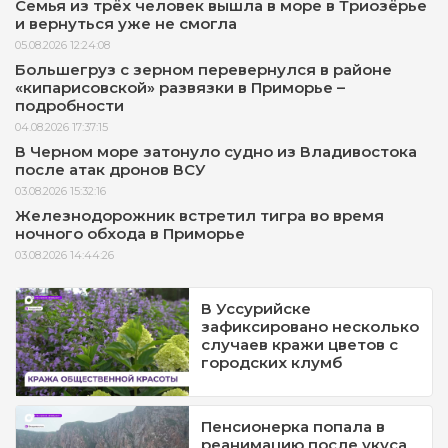
Семья из трёх человек вышла в море в Триозёрье
и вернуться уже не смогла
05.08.2026 12:24:08
Большегруз с зерном перевернулся в районе
«кипарисовской» развязки в Приморье –
подробности
04.08.2026 17:37:15
В Черном море затонуло судно из Владивостока
после атак дронов ВСУ
03.08.2026 15:32:16
Железнодорожник встретил тигра во время
ночного обхода в Приморье
03.08.2026 14:44:26
В Уссурийске
зафиксировано несколько
случаев кражи цветов с
городских клумб
Пенсионерка попала в
реанимацию после укуса