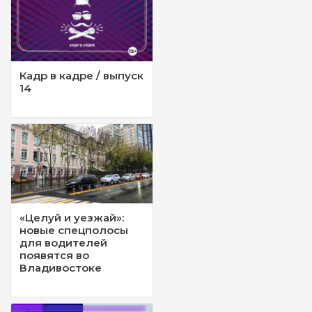
Кадр в кадре / выпуск
14
«Целуй и уезжай»:
новые спецполосы
для водителей
появятся во
Владивостоке