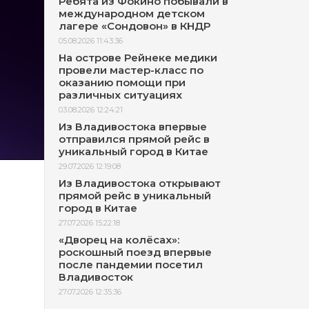
Ребята из Фокино побывали в
международном детском
лагере «Сондовон» в КНДР
05.08.2026 11:43:36
На острове Рейнеке медики
провели мастер-класс по
оказанию помощи при
различных ситуациях
03.08.2026 12:24:21
Из Владивостока впервые
отправился прямой рейс в
уникальный город в Китае
29.07.2026 12:19:08
Из Владивостока открывают
прямой рейс в уникальный
город в Китае
27.07.2026 15:22:18
«Дворец на колёсах»:
роскошный поезд впервые
после пандемии посетил
Владивосток
27.07.2026 12:35:36