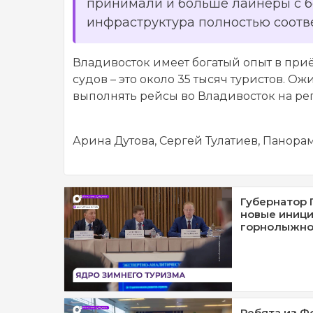
принимали и больше лайнеры с 
инфраструктура полностью соотве
Владивосток имеет богатый опыт в приё
судов – это около 35 тысяч туристов. О
выполнять рейсы во Владивосток на ре
Арина Дутова, Сергей Тулатиев, Панора
Губернатор 
новые иници
горнолыжног
Ребята из Ф