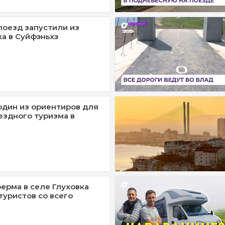
поезд запустили из
а в Суйфэньхэ
один из ориентиров для
ездного туризма в
ерма в селе Глуховка
туристов со всего