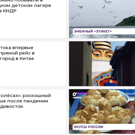
ном детском лагере
в КНДР
тока впервые
прямой рейс в
город в Китае
колёсах»: роскошный
ые после пандемии
адивосток