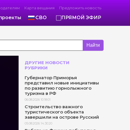
модателям
Карта вещания
Предложить новость
проекты
СВО
ПРЯМОЙ ЭФИР
Найти
ДРУГИЕ НОВОСТИ
РУБРИКИ
Губернатор Приморья
представил новые инициативы
по развитию горнолыжного
туризма в РФ
06.08.2026 10:18:01
Строительство важного
туристического объекта
завершили на острове Русский
05.08.2026 14:30:20