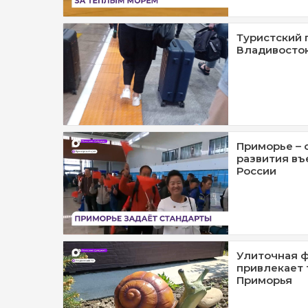
Туристский 
Владивосток
Приморье – 
развития въ
России
Улиточная ф
привлекает 
Приморья