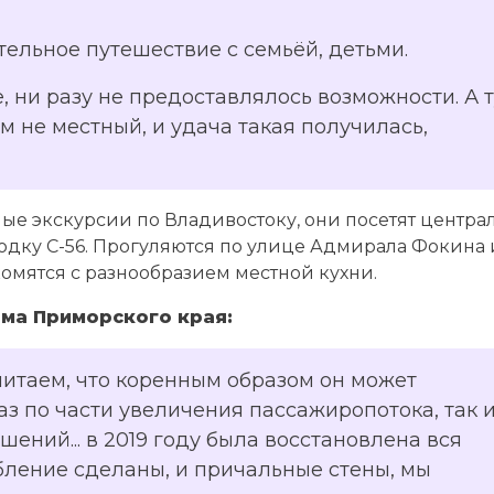
ательное путешествие с семьёй, детьми.
, ни разу не предоставлялось возможности. А т
м не местный, и удача такая получилась,
е экскурсии по Владивостоку, они посетят центра
дку С-56. Прогуляются по улице Адмирала Фокина 
омятся с разнообразием местной кухни.
зма Приморского края:
считаем, что коренным образом он может
з по части увеличения пассажиропотока, так и
ний... в 2019 году была восстановлена вся
бление сделаны, и причальные стены, мы