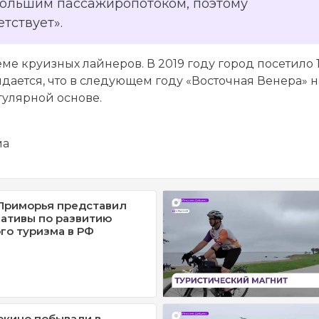
большим пассажиропотоком, поэтому
тствует».
ме круизных лайнеров. В 2019 году город посетило 
жидается, что в следующем году «Восточная Венера» 
гулярной основе.
ма
Приморья представил
ативы по развитию
о туризма в РФ
окино побывали в