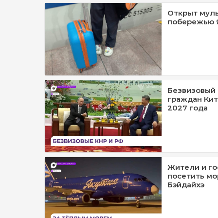
Открыт мул
побережью 
Безвизовый 
граждан Кит
2027 года
Жители и го
посетить м
Бэйдайхэ