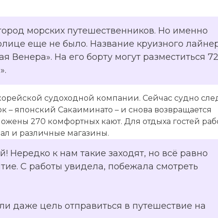
о город морских путешественников. Но именно
толице еще не было. Название круизного лайне
ая Венера». На его борту могут разместиться 7
».
окорейской судоходной компании. Сейчас судно сле
ок – японский Сакаиминато – и снова возвращается
ожены 270 комфортных кают. Для отдыха гостей раб
зал и различные магазины.
! Нередко к нам такие заходят, но всё равно
ытие. С работы увидела, побежала смотреть
 или даже цель отправиться в путешествие на