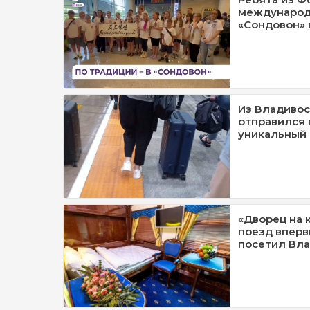
международ
«Сондовон» 
Из Владивос
отправился 
уникальный 
«Дворец на 
поезд вперв
посетил Вл