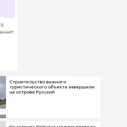
19
начнёт
Строительство важного
туристического объекта завершили
на острове Русский
На острове Рейнеке медики провели