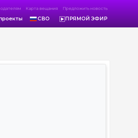
модателям
Карта вещания
Предложить новость
проекты
СВО
ПРЯМОЙ ЭФИР