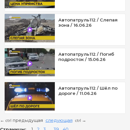
Автопатруль112 / Слепая
зона / 16.06.26
Автопатруль112 / Погиб
подросток / 15.06.26
Автопатруль112 / Шёл по
дороге / 11.06.26
предыдущая
следующая
←
→
ctrl
ctrl
Страницы:
1
2
3
...
39
40