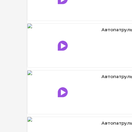
Автопатруль.
Автопатруль
Автопатруль.