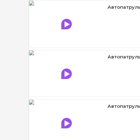
Автопатруль.
Автопатруль.
Автопатруль.