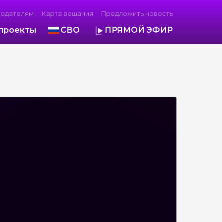
модателям
Карта вещания
Предложить новость
проекты
СВО
ПРЯМОЙ ЭФИР