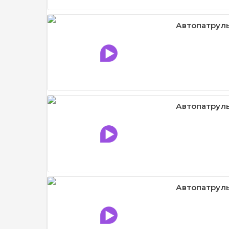
Автопатруль.
Автопатруль
Автопатруль