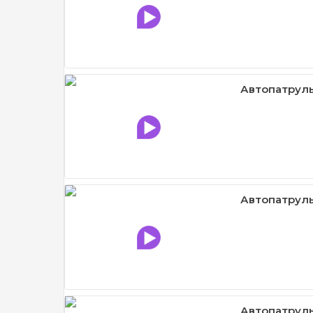
Автопатруль.
Автопатруль.
Автопатруль.