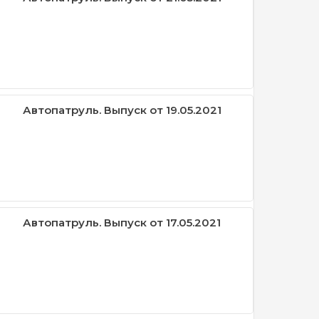
Автопатруль. Выпуск от 19.05.2021
Автопатруль. Выпуск от 17.05.2021