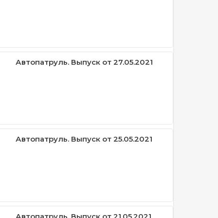
Автопатруль. Выпуск от 27.05.2021
Автопатруль. Выпуск от 25.05.2021
Автопатруль. Выпуск от 21.05.2021