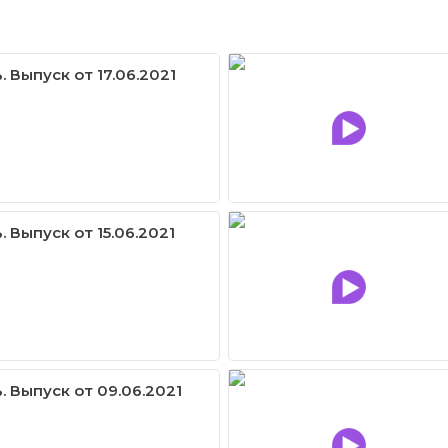
 Выпуск от 17.06.2021
 Выпуск от 15.06.2021
. Выпуск от 09.06.2021