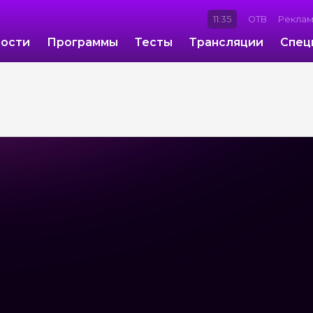
11:35
ОТВ
Рекла
ости
Программы
Тесты
Трансляции
Спец