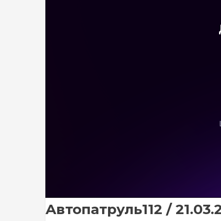
Автопатруль112 / 21.03.