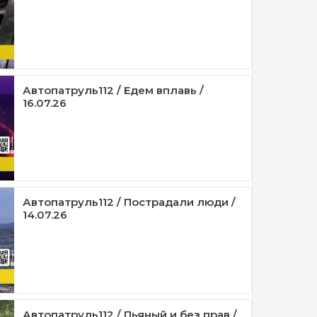
Автопатруль112 / Едем вплавь /
16.07.26
Автопатруль112 / Пострадали люди /
14.07.26
Автопатруль112 / Пьяный и без прав /