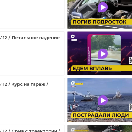
112 / Летальное падение
12 / Курс на гараж /
12 / Срыв с траектории /