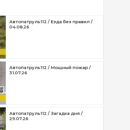
Автопатруль112 / Езда без правил /
04.08.26
Автопатруль112 / Мощный пожар /
31.07.26
Автопатруль112 / Загадка дня /
29.07.26