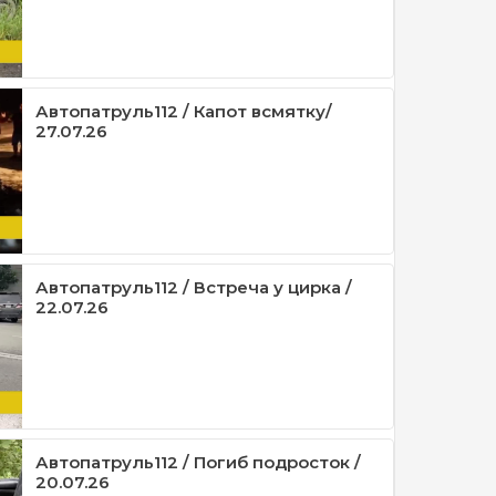
Автопатруль112 / Капот всмятку/
27.07.26
Автопатруль112 / Встреча у цирка /
22.07.26
Автопатруль112 / Погиб подросток /
20.07.26