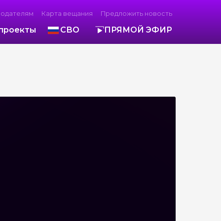
модателям
Карта вещания
Предложить новость
проекты
СВО
ПРЯМОЙ ЭФИР