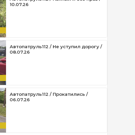
10.07.26
Автопатруль112 / Не уступил дорогу /
08.07.26
Автопатруль112 / Прокатились /
06.07.26