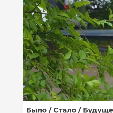
Было / Стало / Будуще