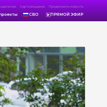
модателям
Карта вещания
Предложить новость
проекты
СВО
ПРЯМОЙ ЭФИР