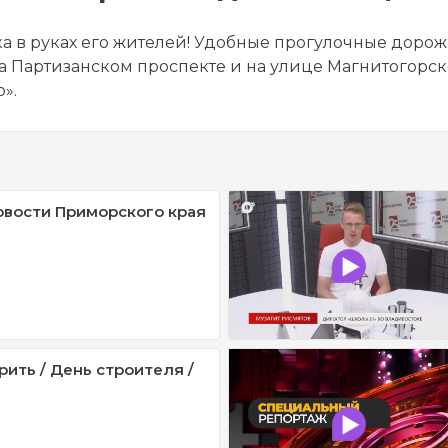
а в руках его жителей! Удобные прогулочные доро
на Партизанском проспекте и на улице Магнитогорск
».
овости Приморского края
рить / День строителя /