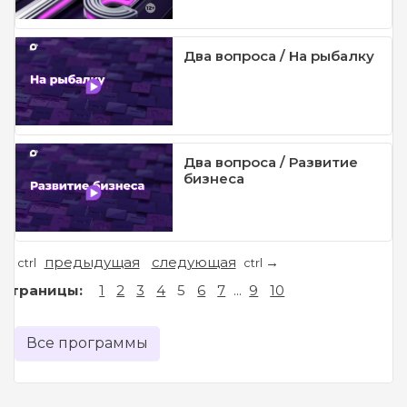
Два вопроса / На рыбалку
Два вопроса / Развитие
бизнеса
предыдущая
следующая
←
→
ctrl
ctrl
Страницы:
1
2
3
4
5
6
7
...
9
10
Все программы