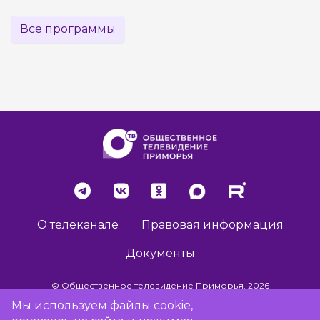
Все программы
О телеканале
Правовая информация
Документы
© Общественное телевидение Приморья, 2026
Мы используем файлы cookie,