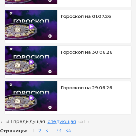
Гороскоп на 01.07.26
Гороскоп на 30.06.26
Гороскоп на 29.06.26
предыдущая
следующая
←
→
ctrl
ctrl
Страницы:
1
2
3
...
33
34