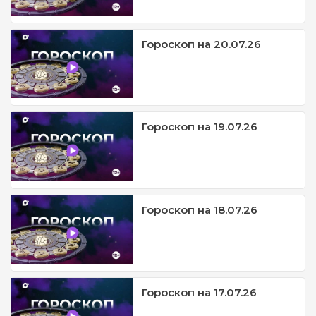
Гороскоп на 20.07.26
Гороскоп на 19.07.26
Гороскоп на 18.07.26
Гороскоп на 17.07.26