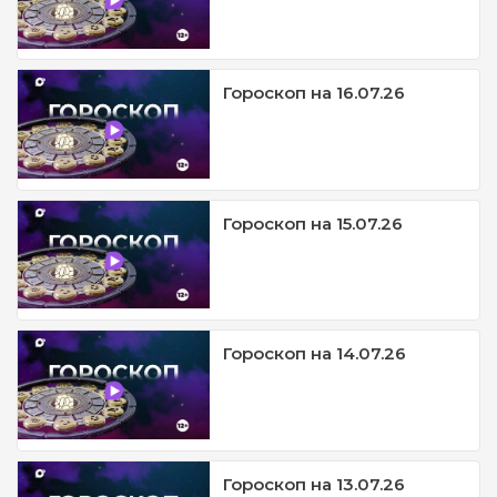
Гороскоп на 16.07.26
Гороскоп на 15.07.26
Гороскоп на 14.07.26
Гороскоп на 13.07.26