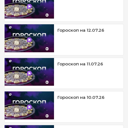
Гороскоп на 12.07.26
Гороскоп на 11.07.26
Гороскоп на 10.07.26