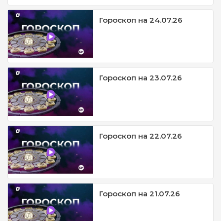
Гороскоп на 24.07.26
Гороскоп на 23.07.26
Гороскоп на 22.07.26
Гороскоп на 21.07.26