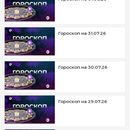
Гороскоп на 31.07.26
Гороскоп на 30.07.26
Гороскоп на 29.07.26