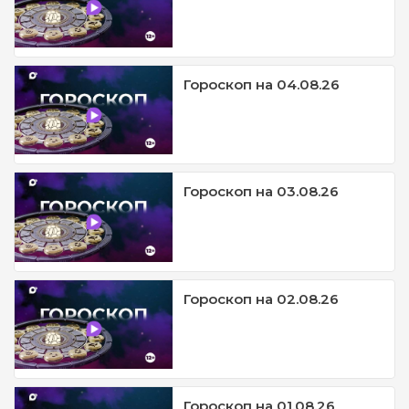
Гороскоп на 04.08.26
Гороскоп на 03.08.26
Гороскоп на 02.08.26
Гороскоп на 01.08.26