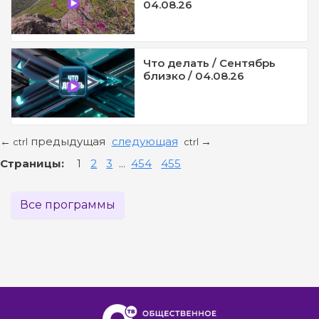
04.08.26
Что делать / Сентябрь
близко / 04.08.26
предыдущая
следующая
←
→
ctrl
ctrl
Страницы:
1
2
3
...
454
455
Все программы