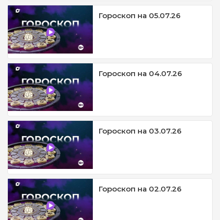
Гороскоп на 05.07.26
Гороскоп на 04.07.26
Гороскоп на 03.07.26
Гороскоп на 02.07.26