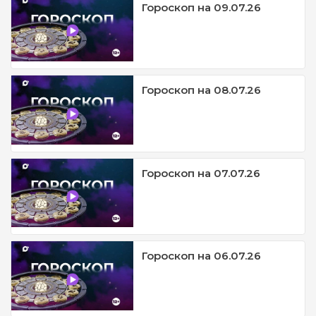
Гороскоп на 09.07.26
Гороскоп на 08.07.26
Гороскоп на 07.07.26
Гороскоп на 06.07.26