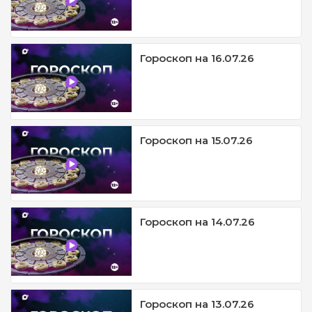
Гороскоп на 16.07.26
Гороскоп на 15.07.26
Гороскоп на 14.07.26
Гороскоп на 13.07.26