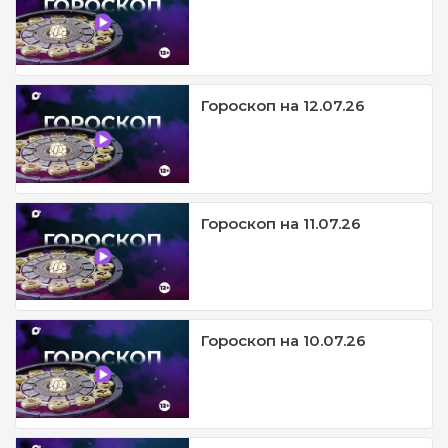
Гороскоп на 12.07.26
Гороскоп на 11.07.26
Гороскоп на 10.07.26