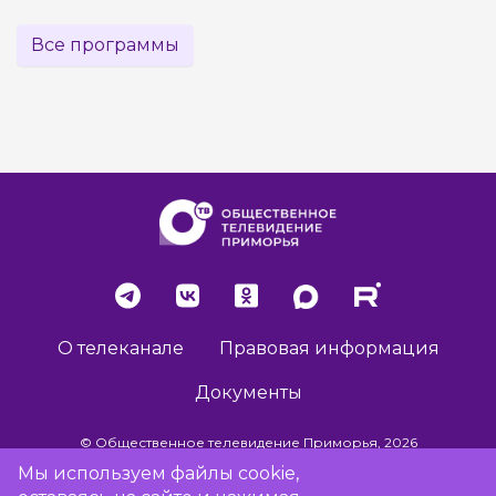
Все программы
О телеканале
Правовая информация
Документы
© Общественное телевидение Приморья, 2026
Мы используем файлы cookie,