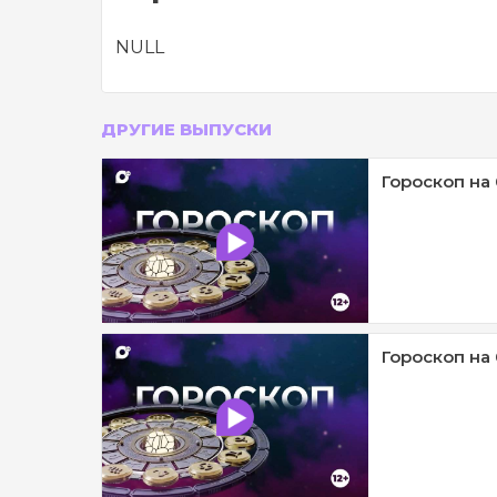
NULL
ДРУГИЕ ВЫПУСКИ
Гороскоп на 
Гороскоп на 