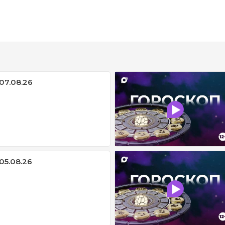
07.08.26
05.08.26