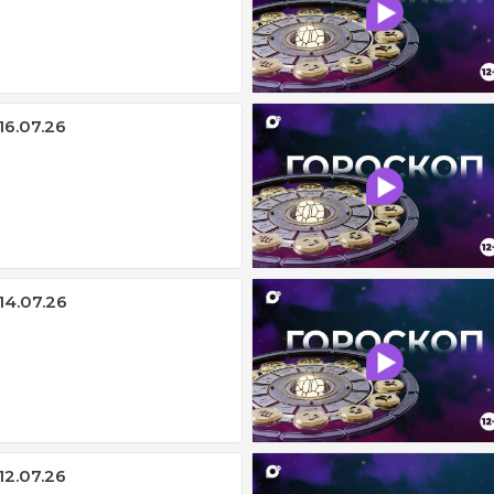
16.07.26
14.07.26
12.07.26