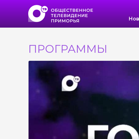
Нов
ПРОГРАММЫ