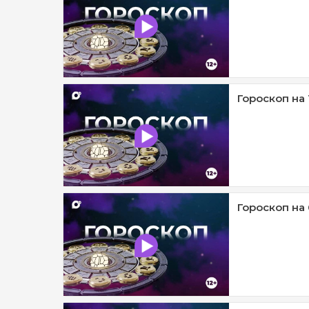
Гороскоп на 
Гороскоп на 