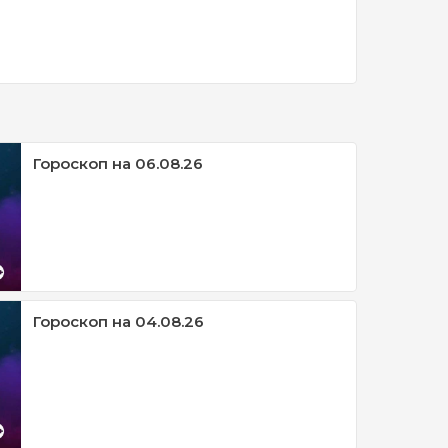
Гороскоп на 06.08.26
Гороскоп на 04.08.26