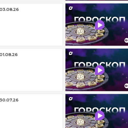
03.08.26
01.08.26
30.07.26