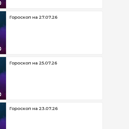
Гороскоп на 27.07.26
Гороскоп на 25.07.26
Гороскоп на 23.07.26