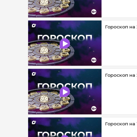
Гороскоп на 
Гороскоп на 
Гороскоп на 