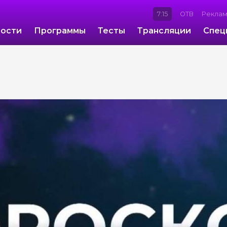
7:15
ОТВ
Рекла
ости
Программы
Тесты
Трансляции
Спец