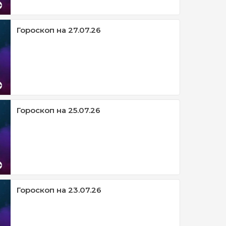
Гороскоп на 27.07.26
Гороскоп на 25.07.26
Гороскоп на 23.07.26