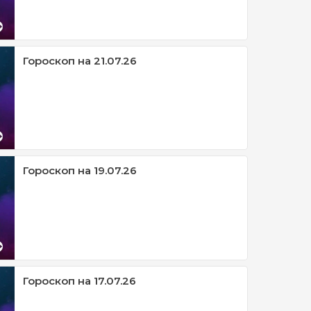
Гороскоп на 21.07.26
Гороскоп на 19.07.26
Гороскоп на 17.07.26