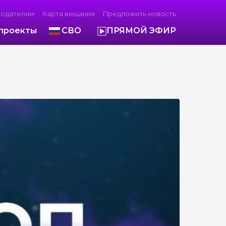
модателям
Карта вещания
Предложить новость
проекты
СВО
ПРЯМОЙ ЭФИР