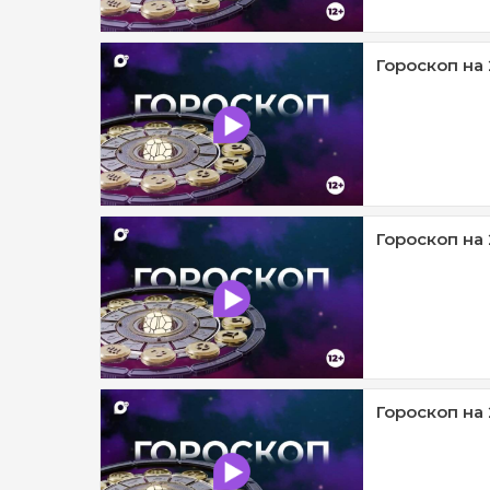
Гороскоп на 
Гороскоп на 
Гороскоп на 