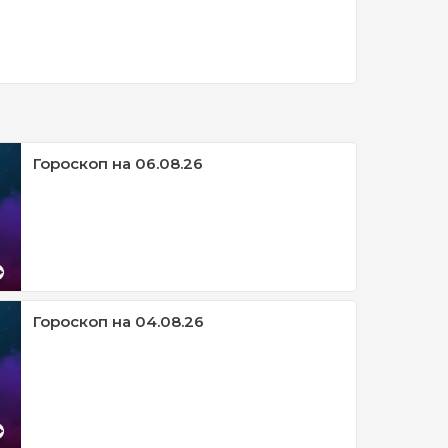
Гороскоп на 06.08.26
Гороскоп на 04.08.26