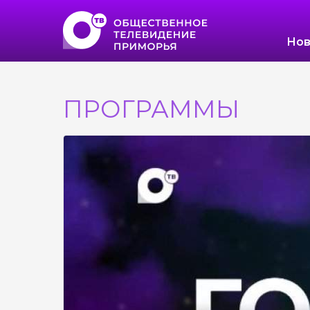
Нов
ПРОГРАММЫ