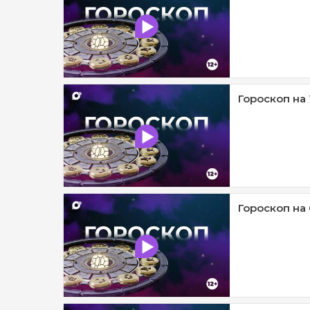
Гороскоп на 
Гороскоп на 