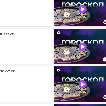
10.07.26
08.07.26