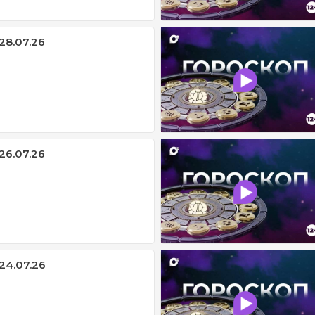
28.07.26
26.07.26
24.07.26