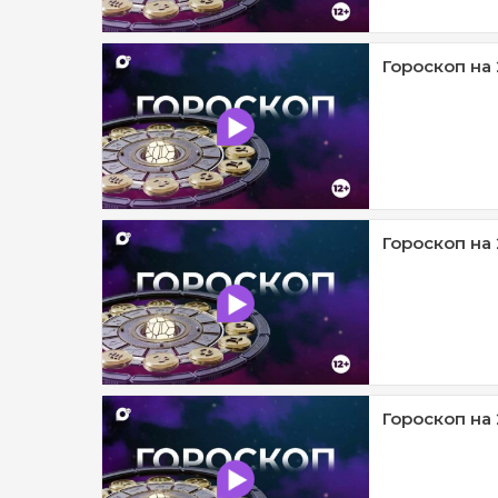
Гороскоп на 
Гороскоп на 
Гороскоп на 