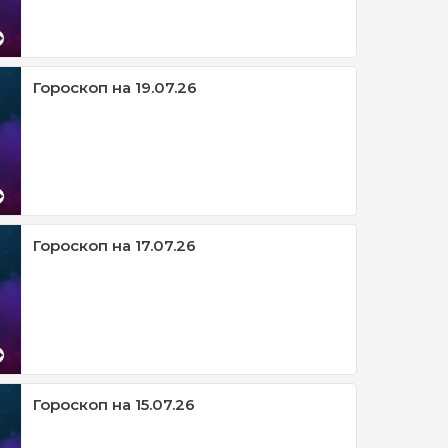
Гороскоп на 19.07.26
Гороскоп на 17.07.26
Гороскоп на 15.07.26