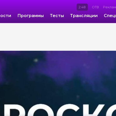
2:48
ОТВ
Рекла
ости
Программы
Тесты
Трансляции
Спец