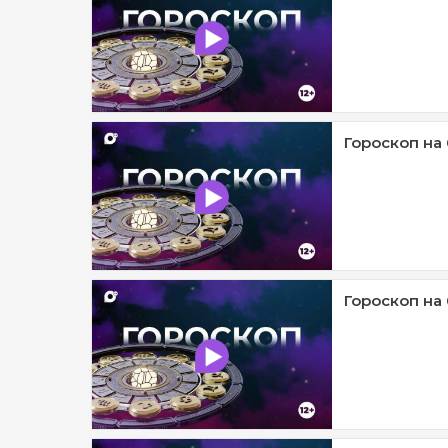
Гороскоп на 
Гороскоп на 