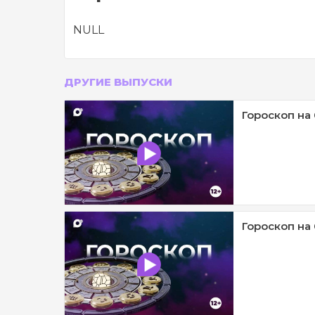
NULL
ДРУГИЕ ВЫПУСКИ
Гороскоп на 
Гороскоп на 