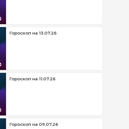
Гороскоп на 13.07.26
Гороскоп на 11.07.26
Гороскоп на 09.07.26