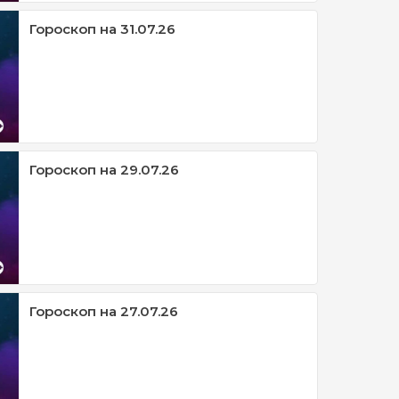
Гороскоп на 31.07.26
Гороскоп на 29.07.26
Гороскоп на 27.07.26