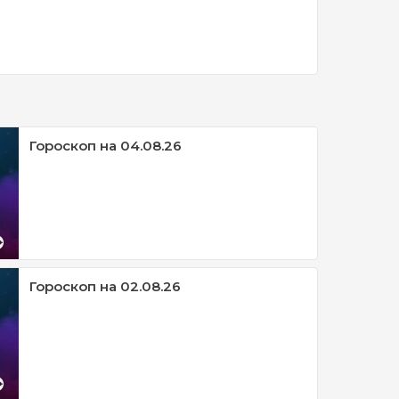
Гороскоп на 04.08.26
Гороскоп на 02.08.26