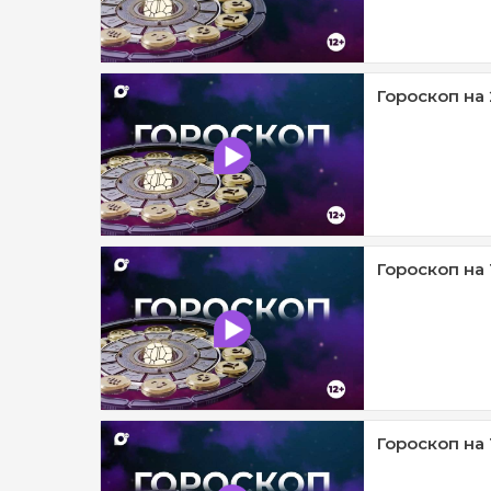
Гороскоп на 
Гороскоп на 
Гороскоп на 