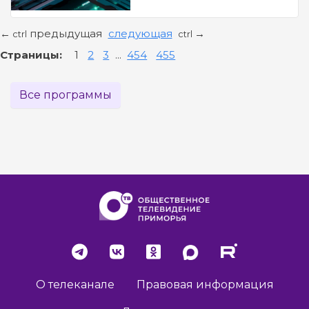
предыдущая
следующая
←
→
ctrl
ctrl
Страницы:
1
2
3
...
454
455
Все программы
О телеканале
Правовая информация