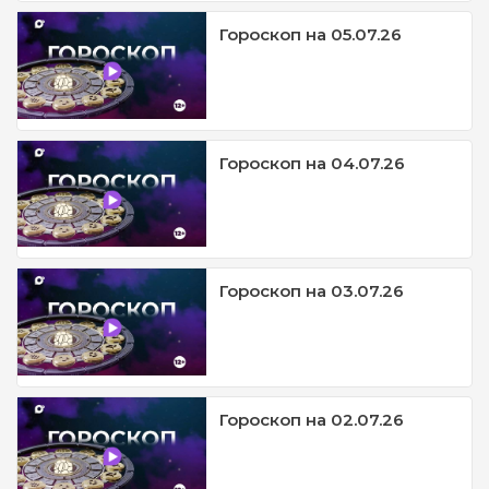
Гороскоп на 05.07.26
Гороскоп на 04.07.26
Гороскоп на 03.07.26
Гороскоп на 02.07.26