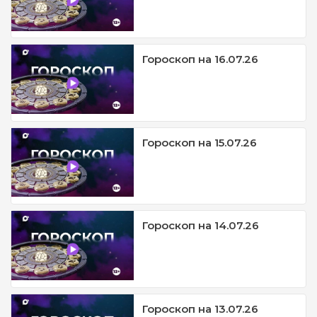
Гороскоп на 16.07.26
Гороскоп на 15.07.26
Гороскоп на 14.07.26
Гороскоп на 13.07.26