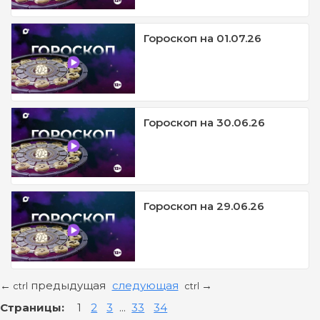
Гороскоп на 01.07.26
Гороскоп на 30.06.26
Гороскоп на 29.06.26
предыдущая
следующая
←
→
ctrl
ctrl
Страницы:
1
2
3
...
33
34