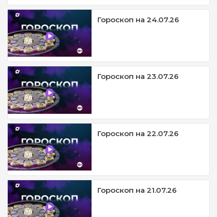
Гороскоп на 24.07.26
Гороскоп на 23.07.26
Гороскоп на 22.07.26
Гороскоп на 21.07.26