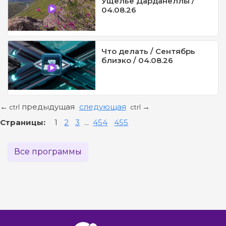
Ущелье Дарданеллы /
04.08.26
Что делать / Сентябрь
близко / 04.08.26
предыдущая
следующая
←
→
ctrl
ctrl
Страницы:
1
2
3
...
454
455
Все программы